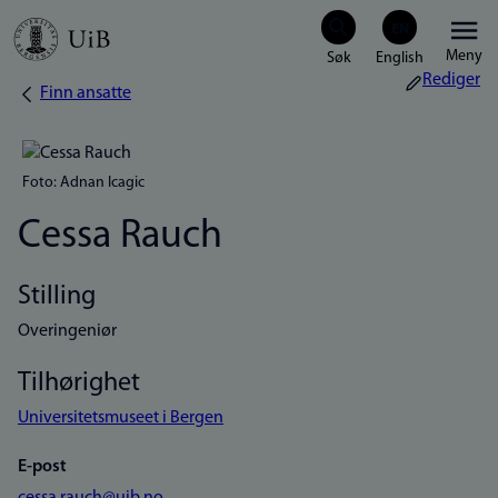
Hopp
Meny
til
Rediger
Finn ansatte
Navigasjonssti
hovedinnhold
Foto: Adnan Icagic
Cessa Rauch
Stilling
Overingeniør
Tilhørighet
Universitetsmuseet i Bergen
E-post