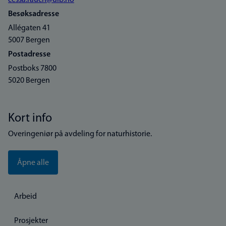
cessa.rauch@uib.no
Besøksadresse
Allégaten 41
5007 Bergen
Postadresse
Postboks 7800
5020 Bergen
Kort info
Overingeniør på avdeling for naturhistorie.
Åpne alle
Arbeid
Prosjekter