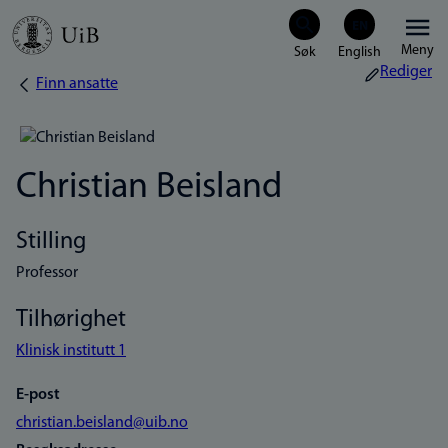
Hopp
Meny
til
Rediger
Finn ansatte
Navigasjonssti
hovedinnhold
Christian Beisland
Stilling
Professor
Tilhørighet
Klinisk institutt 1
E-post
christian.beisland@uib.no