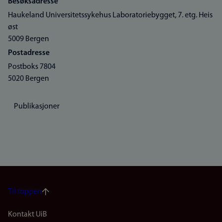
Besøksadresse
Haukeland Universitetssykehus Laboratoriebygget, 7. etg. Heis
øst
5009 Bergen
Postadresse
Postboks 7804
5020 Bergen
Publikasjoner
Til toppen
Footer
Kontakt UiB