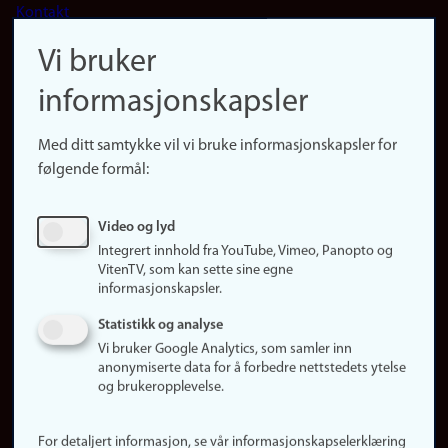
Kontakt
navigation
Finn ansatte
Vi bruker
(no)
Finn forsker
informasjonskapsler
Presse
Snarveier
Med ditt samtykke vil vi bruke informasjonskapsler for
Finn studier
følgende formål:
Ledige stillinger
Sosiale medier
Video og lyd
Facebook
Integrert innhold fra YouTube, Vimeo, Panopto og
Instagram
VitenTV, som kan sette sine egne
informasjonskapsler.
LinkedIn
Snapchat
Statistikk og analyse
Om nettstedet
Vi bruker Google Analytics, som samler inn
anonymiserte data for å forbedre nettstedets ytelse
Informasjonskapsler
og brukeropplevelse.
Oppdater samtykke
(informasjonskapsler)
For detaljert informasjon, se vår informasjonskapselerklæring