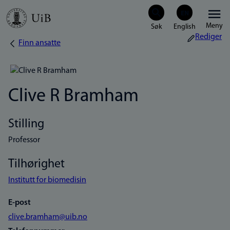
Hopp
Meny
til
Rediger
Finn ansatte
Navigasjonssti
hovedinnhold
Clive R Bramham
Stilling
Professor
Tilhørighet
Institutt for biomedisin
E-post
clive.bramham@uib.no