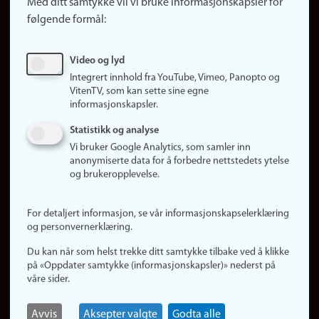
Med ditt samtykke vil vi bruke informasjonskapsler for
Finn studier
følgende formål:
Ledige stillinger
Sosiale medier
Video og lyd
Facebook
Integrert innhold fra YouTube, Vimeo, Panopto og
Instagram
VitenTV, som kan sette sine egne
informasjonskapsler.
LinkedIn
Snapchat
Statistikk og analyse
Om nettstedet
Vi bruker Google Analytics, som samler inn
anonymiserte data for å forbedre nettstedets ytelse
Informasjonskapsler
og brukeropplevelse.
Oppdater samtykke
(informasjonskapsler)
For detaljert informasjon, se vår informasjonskapselerklæring
Personvern
og personvernerklæring.
Tilgjengelighetserklæring
Du kan når som helst trekke ditt samtykke tilbake ved å klikke
på «Oppdater samtykke (informasjonskapsler)» nederst på
våre sider.
Logg inn
Rediger din ansattside
Avvis
Aksepter valgte
Godta alle