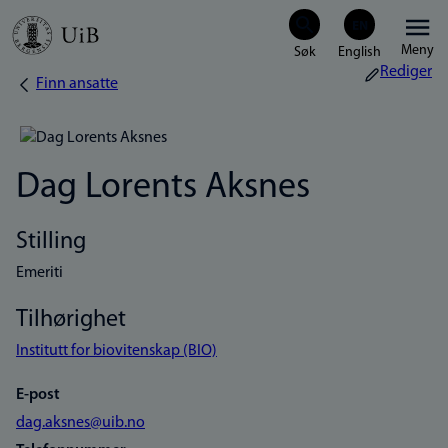
Hopp
Meny
til
Rediger
Finn ansatte
Navigasjonssti
hovedinnhold
Dag Lorents Aksnes
Stilling
Emeriti
Tilhørighet
Institutt for biovitenskap (BIO)
E-post
dag.aksnes@uib.no