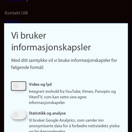
Footer
Kontakt UiB
Kontakt
navigation
Finn ansatte
Vi bruker
(no)
Finn forsker
informasjonskapsler
Presse
Snarveier
Med ditt samtykke vil vi bruke informasjonskapsler for
Finn studier
følgende formål:
Ledige stillinger
Sosiale medier
Video og lyd
Facebook
Integrert innhold fra YouTube, Vimeo, Panopto og
Instagram
VitenTV, som kan sette sine egne
informasjonskapsler.
LinkedIn
Snapchat
Statistikk og analyse
Om nettstedet
Vi bruker Google Analytics, som samler inn
anonymiserte data for å forbedre nettstedets ytelse
Informasjonskapsler
og brukeropplevelse.