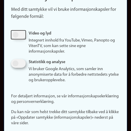
Snarveier
Med ditt samtykke vil vi bruke informasjonskapsler for
Finn studier
følgende formål:
Ledige stillinger
Sosiale medier
Video og lyd
Facebook
Integrert innhold fra YouTube, Vimeo, Panopto og
Instagram
VitenTV, som kan sette sine egne
informasjonskapsler.
LinkedIn
Snapchat
Statistikk og analyse
Om nettstedet
Vi bruker Google Analytics, som samler inn
anonymiserte data for å forbedre nettstedets ytelse
Informasjonskapsler
og brukeropplevelse.
Oppdater samtykke
(informasjonskapsler)
For detaljert informasjon, se vår informasjonskapselerklæring
Personvern
og personvernerklæring.
Tilgjengelighetserklæring
Du kan når som helst trekke ditt samtykke tilbake ved å klikke
på «Oppdater samtykke (informasjonskapsler)» nederst på
våre sider.
Logg inn