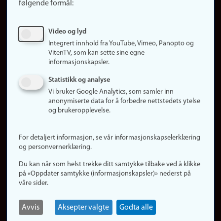
følgende formål:
Ledige stillinger
Sosiale medier
Video og lyd
Facebook
Integrert innhold fra YouTube, Vimeo, Panopto og
Instagram
VitenTV, som kan sette sine egne
informasjonskapsler.
LinkedIn
Snapchat
Statistikk og analyse
Om nettstedet
Vi bruker Google Analytics, som samler inn
anonymiserte data for å forbedre nettstedets ytelse
Informasjonskapsler
og brukeropplevelse.
Oppdater samtykke
(informasjonskapsler)
For detaljert informasjon, se vår informasjonskapselerklæring
Personvern
og personvernerklæring.
Tilgjengelighetserklæring
Du kan når som helst trekke ditt samtykke tilbake ved å klikke
på «Oppdater samtykke (informasjonskapsler)» nederst på
våre sider.
Logg inn
Rediger din ansattside
Avvis
Aksepter valgte
Godta alle
English