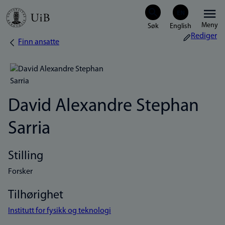
Hopp
Meny
til
Rediger
Finn ansatte
Navigasjonssti
hovedinnhold
David Alexandre Stephan
Sarria
Stilling
Forsker
Tilhørighet
Institutt for fysikk og teknologi