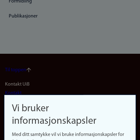
Formidling
Publikasjoner
Til toppen
Footer
Kontakt UiB
Kontakt
navigation
Finn ansatte
Vi bruker
(no)
Finn forsker
informasjonskapsler
Presse
Snarveier
Med ditt samtykke vil vi bruke informasjonskapsler for
Finn studier