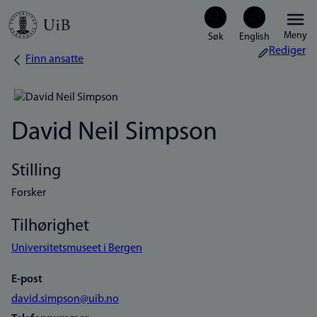
Hopp
Meny
til
Rediger
Finn ansatte
Navigasjonssti
hovedinnhold
David Neil Simpson
Stilling
Forsker
Tilhørighet
Universitetsmuseet i Bergen
E-post
david.simpson@uib.no