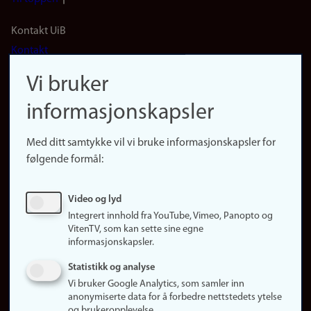
Footer
Kontakt UiB
Kontakt
navigation
Finn ansatte
Vi bruker
(no)
Finn forsker
informasjonskapsler
Presse
Snarveier
Med ditt samtykke vil vi bruke informasjonskapsler for
Finn studier
følgende formål:
Ledige stillinger
Sosiale medier
Video og lyd
Facebook
Integrert innhold fra YouTube, Vimeo, Panopto og
Instagram
VitenTV, som kan sette sine egne
informasjonskapsler.
LinkedIn
Snapchat
Statistikk og analyse
Om nettstedet
Vi bruker Google Analytics, som samler inn
anonymiserte data for å forbedre nettstedets ytelse
Informasjonskapsler
og brukeropplevelse.