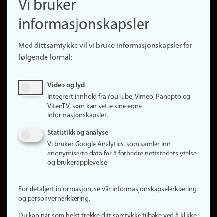
Vi bruker
(no)
Finn forsker
informasjonskapsler
Presse
Snarveier
Med ditt samtykke vil vi bruke informasjonskapsler for
Finn studier
følgende formål:
Ledige stillinger
Sosiale medier
Video og lyd
Facebook
Integrert innhold fra YouTube, Vimeo, Panopto og
Instagram
VitenTV, som kan sette sine egne
informasjonskapsler.
LinkedIn
Snapchat
Statistikk og analyse
Om nettstedet
Vi bruker Google Analytics, som samler inn
anonymiserte data for å forbedre nettstedets ytelse
Informasjonskapsler
og brukeropplevelse.
Oppdater samtykke
(informasjonskapsler)
For detaljert informasjon, se vår informasjonskapselerklæring
Personvern
og personvernerklæring.
Tilgjengelighetserklæring
Du kan når som helst trekke ditt samtykke tilbake ved å klikke