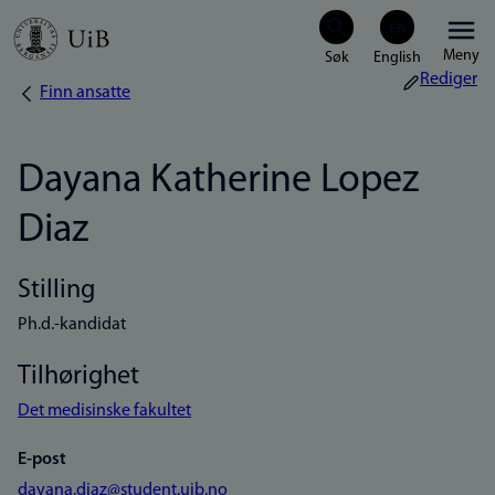
Hopp
Meny
til
Rediger
Finn ansatte
Navigasjonssti
hovedinnhold
Dayana Katherine Lopez
Diaz
Stilling
Ph.d.-kandidat
Tilhørighet
Det medisinske fakultet
E-post
dayana.diaz@student.uib.no