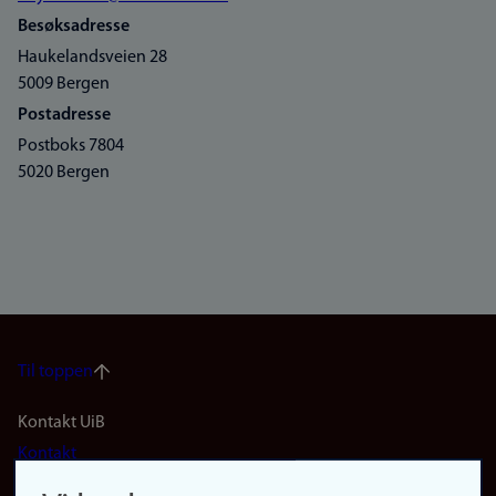
Besøksadresse
Haukelandsveien 28
5009 Bergen
Postadresse
Postboks 7804
5020 Bergen
Til toppen
Footer
Kontakt UiB
Kontakt
navigation
Finn ansatte