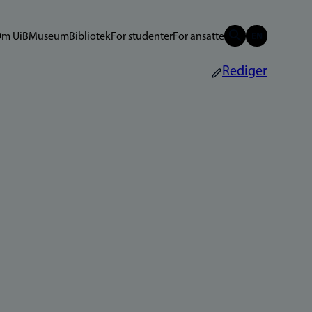
m UiB
Museum
Bibliotek
For studenter
For ansatte
Rediger