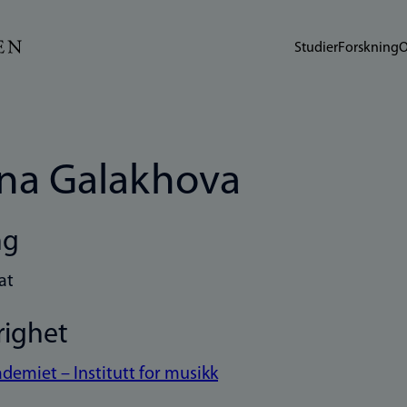
Studier
Forskning
O
na Galakhova
ng
at
righet
demiet – Institutt for musikk