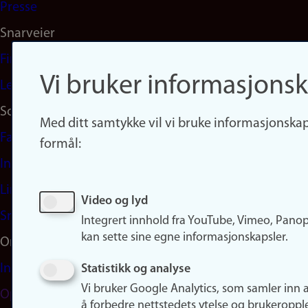
Presse
Snarveier
Finn studier
Vi bruker informasjonsk
Ledige stillinger
Sosiale medier
Med ditt samtykke vil vi bruke informasjonskap
Facebook
formål:
Instagram
LinkedIn
Video og lyd
Snapchat
Integrert innhold fra YouTube, Vimeo, Pano
kan sette sine egne informasjonskapsler.
Om nettstedet
Informasjonskapsler
Statistikk og analyse
Vi bruker Google Analytics, som samler inn 
Oppdater samtykke
å forbedre nettstedets ytelse og brukeroppl