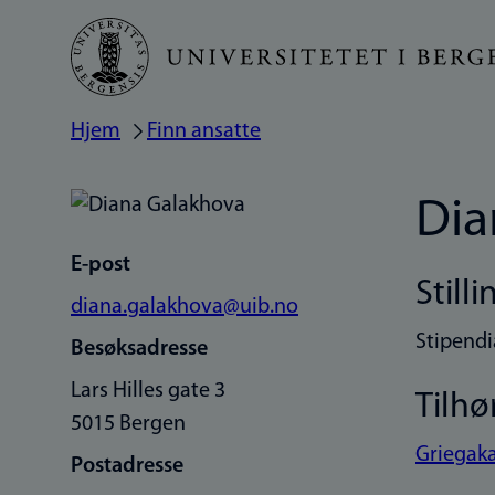
Hopp
til
hovedinnhold
Hjem
Finn ansatte
Navigasjonssti
Dia
E-post
Stilli
diana.galakhova@uib.no
Stipendi
Besøksadresse
Lars Hilles gate 3
Tilhø
5015 Bergen
Griegaka
Postadresse