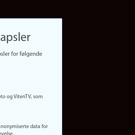
apsler
sler for følgende
pto og VitenTV, som
anonymiserte data for
evelse.