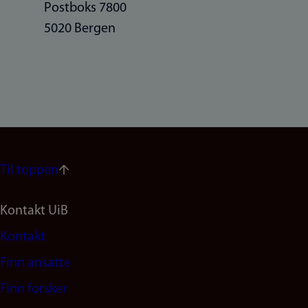
Postboks 7800
5020 Bergen
Til toppen
Footer
Kontakt UiB
Kontakt
navigation
Finn ansatte
(no)
Finn forsker