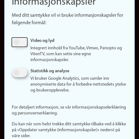
informasjonskapsler
Presse
Snarveier
Med ditt samtykke vil vi bruke informasjonskapsler for
Finn studier
følgende formål:
Ledige stillinger
Sosiale medier
Video og lyd
Facebook
Integrert innhold fra YouTube, Vimeo, Panopto og
Instagram
VitenTV, som kan sette sine egne
informasjonskapsler.
LinkedIn
Snapchat
Statistikk og analyse
Om nettstedet
Vi bruker Google Analytics, som samler inn
anonymiserte data for å forbedre nettstedets ytelse
Informasjonskapsler
og brukeropplevelse.
Oppdater samtykke
(informasjonskapsler)
For detaljert informasjon, se vår informasjonskapselerklæring
Personvern
og personvernerklæring.
Tilgjengelighetserklæring
Du kan når som helst trekke ditt samtykke tilbake ved å klikke
på «Oppdater samtykke (informasjonskapsler)» nederst på
våre sider.
Logg inn