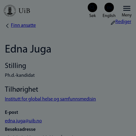
Hopp
Meny
til
Rediger
Finn ansatte
Navigasjonssti
hovedinnhold
Edna Juga
Stilling
Ph.d.-kandidat
Tilhørighet
Institutt for global helse og samfunnsmedisin
E-post
edna.juga@uib.no
Besøksadresse