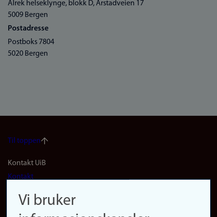
Alrek helseklynge, blokk D, Årstadveien 17
5009 Bergen
Postadresse
Postboks 7804
5020 Bergen
Til toppen
Footer
Kontakt UiB
Kontakt
navigation
Finn ansatte
Vi bruker
(no)
Finn forsker