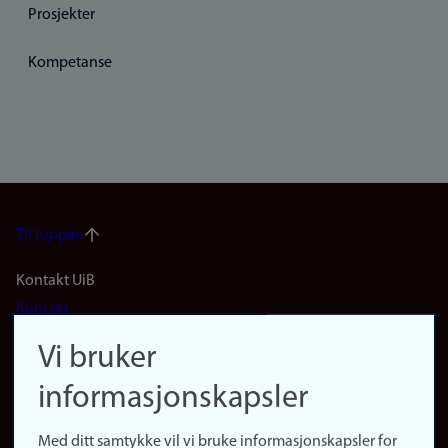
Prosjekter
Kompetanse
Til toppen
Footer
Kontakt UiB
Kontakt
navigation
Finn ansatte
Vi bruker
(no)
Finn forsker
informasjonskapsler
Presse
Snarveier
Med ditt samtykke vil vi bruke informasjonskapsler for