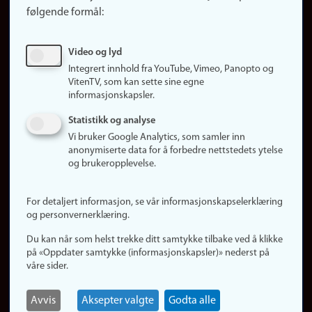
Finn studier
følgende formål:
Ledige stillinger
Sosiale medier
Video og lyd
Facebook
Integrert innhold fra YouTube, Vimeo, Panopto og
Instagram
VitenTV, som kan sette sine egne
informasjonskapsler.
LinkedIn
Snapchat
Statistikk og analyse
Om nettstedet
Vi bruker Google Analytics, som samler inn
anonymiserte data for å forbedre nettstedets ytelse
Informasjonskapsler
og brukeropplevelse.
Oppdater samtykke
(informasjonskapsler)
For detaljert informasjon, se vår informasjonskapselerklæring
Personvern
og personvernerklæring.
Tilgjengelighetserklæring
Du kan når som helst trekke ditt samtykke tilbake ved å klikke
på «Oppdater samtykke (informasjonskapsler)» nederst på
våre sider.
Logg inn
Rediger din ansattside
Avvis
Aksepter valgte
Godta alle