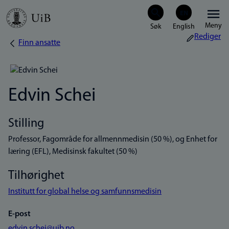
Hopp
Meny
til
Rediger
Finn ansatte
Navigasjonssti
hovedinnhold
Edvin Schei
Stilling
Professor, Fagområde for allmennmedisin (50 %), og Enhet for
læring (EFL), Medisinsk fakultet (50 %)
Tilhørighet
Institutt for global helse og samfunnsmedisin
E-post
edvin.schei@uib.no