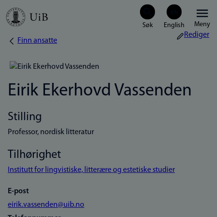
Hopp
Meny
til
Rediger
Finn ansatte
Navigasjonssti
hovedinnhold
Eirik Ekerhovd Vassenden
Stilling
Professor, nordisk litteratur
Tilhørighet
Institutt for lingvistiske, litterære og estetiske studier
E-post
eirik.vassenden@uib.no