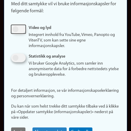
Med ditt samtykke vil vi bruke informasjonskapsler for
Finn studier
følgende formål:
Ledige stillinger
Sosiale medier
Video og lyd
Facebook
Integrert innhold fra YouTube, Vimeo, Panopto og
Instagram
VitenTV, som kan sette sine egne
informasjonskapsler.
LinkedIn
Snapchat
Statistikk og analyse
Om nettstedet
Vi bruker Google Analytics, som samler inn
anonymiserte data for å forbedre nettstedets ytelse
Informasjonskapsler
og brukeropplevelse.
Oppdater samtykke
(informasjonskapsler)
For detaljert informasjon, se vår informasjonskapselerklæring
Personvern
og personvernerklæring.
Tilgjengelighetserklæring
Du kan når som helst trekke ditt samtykke tilbake ved å klikke
på «Oppdater samtykke (informasjonskapsler)» nederst på
våre sider.
Logg inn
Rediger din ansattside