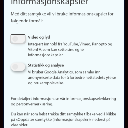
informasjonskapsler
Presse
Snarveier
Med ditt samtykke vil vi bruke informasjonskapsler for
Finn studier
følgende formål:
Ledige stillinger
Sosiale medier
Video og lyd
Facebook
Integrert innhold fra YouTube, Vimeo, Panopto og
Instagram
VitenTV, som kan sette sine egne
informasjonskapsler.
LinkedIn
Snapchat
Statistikk og analyse
Om nettstedet
Vi bruker Google Analytics, som samler inn
anonymiserte data for å forbedre nettstedets ytelse
Informasjonskapsler
og brukeropplevelse.
Oppdater samtykke
(informasjonskapsler)
For detaljert informasjon, se vår informasjonskapselerklæring
Personvern
og personvernerklæring.
Tilgjengelighetserklæring
Du kan når som helst trekke ditt samtykke tilbake ved å klikke
på «Oppdater samtykke (informasjonskapsler)» nederst på
våre sider.
Logg inn