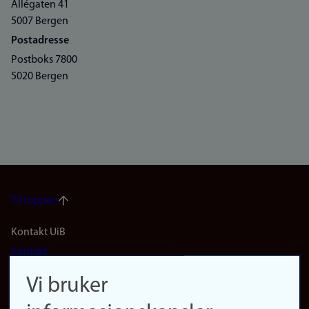
Allégaten 41
5007 Bergen
Postadresse
Postboks 7800
5020 Bergen
Til toppen
Footer
Kontakt UiB
Kontakt
navigation
Finn ansatte
Vi bruker
(no)
Finn forsker