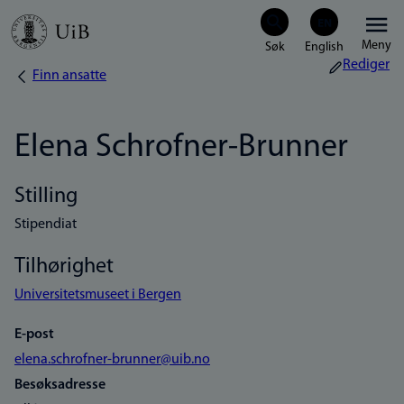
Hopp
Meny
til
Rediger
Finn ansatte
Navigasjonssti
hovedinnhold
Elena Schrofner-Brunner
Stilling
Stipendiat
Tilhørighet
Universitetsmuseet i Bergen
E-post
elena.schrofner-brunner@uib.no
Besøksadresse