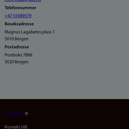
eline.osdal@uib.no
Telefonnummer
+47 55589579
Besøksadresse
Magnus Lagabøtes plass 1
5010 Bergen
Postadresse
Postboks 7806
5020 Bergen
Til toppen
Kontakt UiB