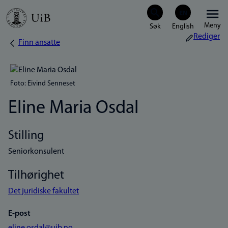
Hopp
Meny
til
Rediger
Finn ansatte
Navigasjonssti
hovedinnhold
Foto: Eivind Senneset
Eline Maria Osdal
Stilling
Seniorkonsulent
Tilhørighet
Det juridiske fakultet
E-post