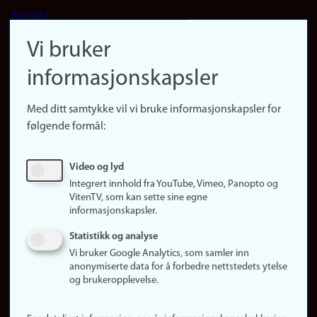
Footer
Kontakt
navigation
Finn ansatte
Vi bruker
(no)
Finn forsker
informasjonskapsler
Presse
Snarveier
Med ditt samtykke vil vi bruke informasjonskapsler for
Finn studier
følgende formål:
Ledige stillinger
Sosiale medier
Video og lyd
Facebook
Integrert innhold fra YouTube, Vimeo, Panopto og
Instagram
VitenTV, som kan sette sine egne
informasjonskapsler.
LinkedIn
Snapchat
Statistikk og analyse
Om nettstedet
Vi bruker Google Analytics, som samler inn
anonymiserte data for å forbedre nettstedets ytelse
Informasjonskapsler
og brukeropplevelse.
Oppdater samtykke
(informasjonskapsler)