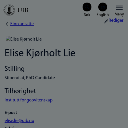
Hopp
Meny
til
Rediger
Finn ansatte
Navigasjonssti
hovedinnhold
Elise Kjørholt Lie
Stilling
Stipendiat, PhD Candidate
Tilhørighet
Institutt for geovitenskap
E-post
elise.lie@uib.no