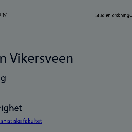
Studier
Forskning
O
en Vikersveen
ng
r
righet
nistiske fakultet