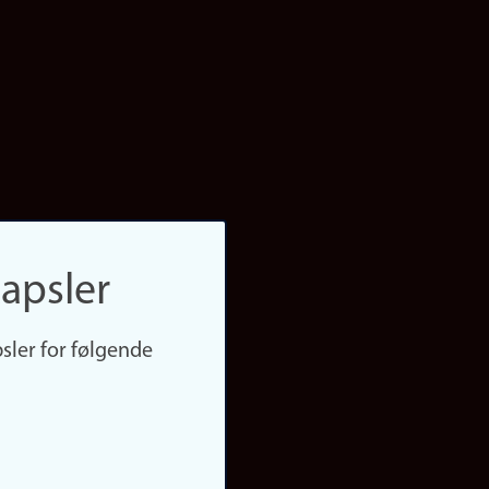
apsler
sler for følgende