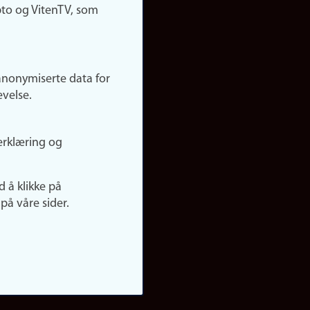
pto og VitenTV, som
anonymiserte data for
evelse.
erklæring og
d å klikke på
på våre sider.