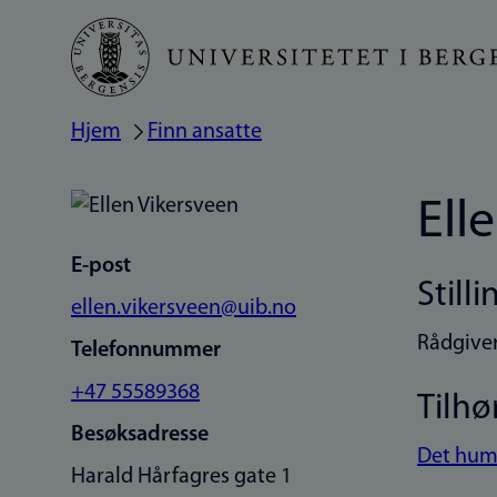
Hopp
til
hovedinnhold
Hjem
Finn ansatte
Navigasjonssti
Ell
E-post
Stilli
ellen.vikersveen@uib.no
Rådgive
Telefonnummer
+47 55589368
Tilhø
Besøksadresse
Det huma
Harald Hårfagres gate 1