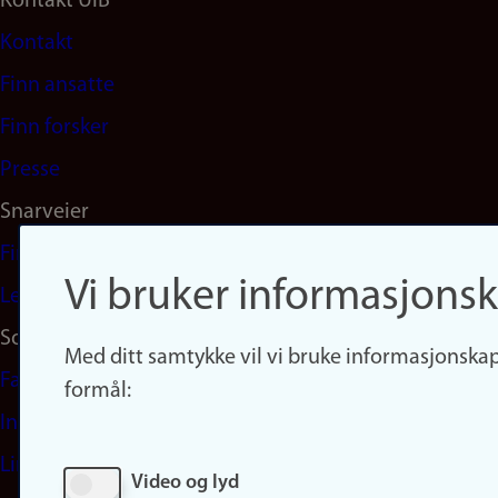
Footer
Kontakt UiB
Kontakt
navigation
Finn ansatte
(no)
Finn forsker
Presse
Snarveier
Finn studier
Vi bruker informasjonsk
Ledige stillinger
Sosiale medier
Med ditt samtykke vil vi bruke informasjonskap
Facebook
formål:
Instagram
LinkedIn
Video og lyd