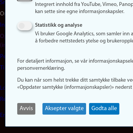
Snapchat
Integrert innhold fra YouTube, Vimeo, Pano
kan sette sine egne informasjonskapsler.
Om nettstedet
Informasjonskapsler
Statistikk og analyse
Vi bruker Google Analytics, som samler inn 
Oppdater samtykke
å forbedre nettstedets ytelse og brukeroppl
(informasjonskapsler)
Personvern
For detaljert informasjon, se vår informasjonskapsel
Tilgjengelighetserklæring
personvernerklæring.
Du kan når som helst trekke ditt samtykke tilbake ve
«Oppdater samtykke (informasjonskapsler)» nederst 
Logg inn
Rediger din ansattside
Avvis
Aksepter valgte
Godta alle
English