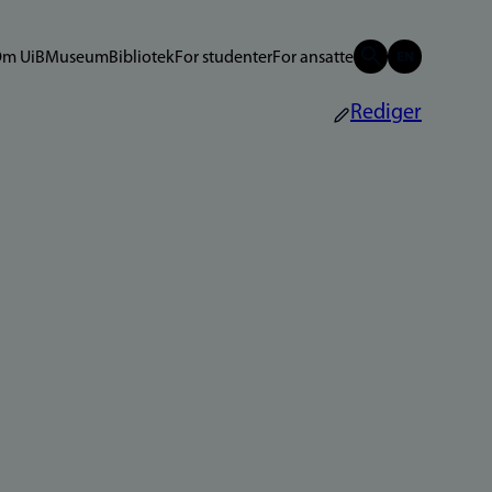
m UiB
Museum
Bibliotek
For studenter
For ansatte
Rediger