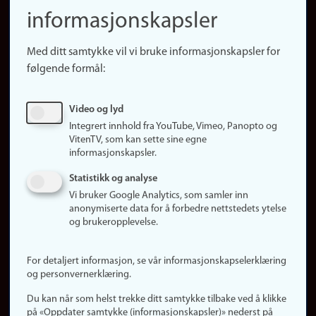
(no)
informasjonskapsler
Presse
Snarveier
Med ditt samtykke vil vi bruke informasjonskapsler for
Finn studier
følgende formål:
Ledige stillinger
Sosiale medier
Video og lyd
Facebook
Integrert innhold fra YouTube, Vimeo, Panopto og
Instagram
VitenTV, som kan sette sine egne
informasjonskapsler.
LinkedIn
Snapchat
Statistikk og analyse
Om nettstedet
Vi bruker Google Analytics, som samler inn
anonymiserte data for å forbedre nettstedets ytelse
Informasjonskapsler
og brukeropplevelse.
Oppdater samtykke
(informasjonskapsler)
For detaljert informasjon, se vår informasjonskapselerklæring
Personvern
og personvernerklæring.
Tilgjengelighetserklæring
Du kan når som helst trekke ditt samtykke tilbake ved å klikke
på «Oppdater samtykke (informasjonskapsler)» nederst på