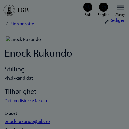
Hopp
Meny
til
Rediger
Finn ansatte
Navigasjonssti
hovedinnhold
Enock Rukundo
Stilling
Ph.d.-kandidat
Tilhørighet
Det medisinske fakultet
E-post
enock.rukundo@uib.no