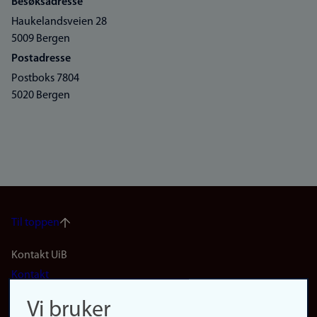
Besøksadresse
Haukelandsveien 28
5009 Bergen
Postadresse
Postboks 7804
5020 Bergen
Til toppen
Footer
Kontakt UiB
Kontakt
navigation
Finn ansatte
Vi bruker
Finn forsker