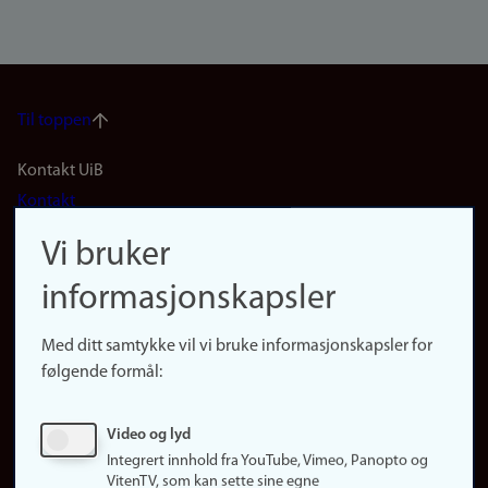
Til toppen
Footer
Kontakt UiB
Kontakt
navigation
Finn ansatte
Vi bruker
(no)
Finn forsker
informasjonskapsler
Presse
Snarveier
Med ditt samtykke vil vi bruke informasjonskapsler for
Finn studier
følgende formål:
Ledige stillinger
Sosiale medier
Video og lyd
Facebook
Integrert innhold fra YouTube, Vimeo, Panopto og
Instagram
VitenTV, som kan sette sine egne