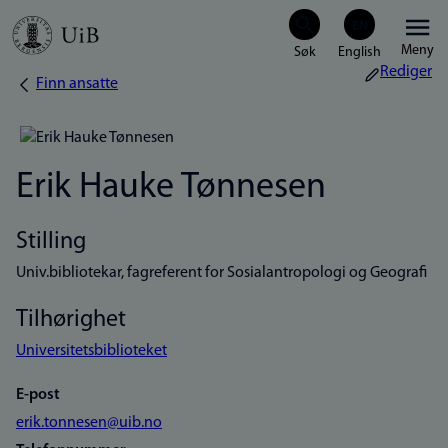
Hopp
Meny
til
Rediger
Finn ansatte
Navigasjonssti
hovedinnhold
Erik Hauke Tønnesen
Stilling
Univ.bibliotekar, fagreferent for Sosialantropologi og Geografi
Tilhørighet
Universitetsbiblioteket
E-post
erik.tonnesen@uib.no