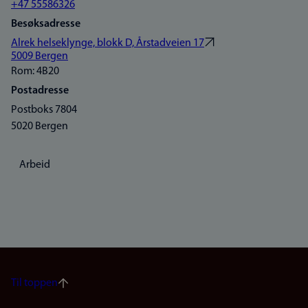
+47 55586326
Besøksadresse
Alrek helseklynge, blokk D, Årstadveien 17
5009 Bergen
Rom: 4B20
Postadresse
Postboks 7804
5020 Bergen
Arbeid
Til toppen