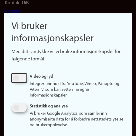
Footer
Kontakt UiB
Kontakt
navigation
Finn ansatte
Vi bruker
(no)
Finn forsker
informasjonskapsler
Presse
Snarveier
Med ditt samtykke vil vi bruke informasjonskapsler for
Finn studier
følgende formål:
Ledige stillinger
Sosiale medier
Video og lyd
Facebook
Integrert innhold fra YouTube, Vimeo, Panopto og
Instagram
VitenTV, som kan sette sine egne
informasjonskapsler.
LinkedIn
Snapchat
Statistikk og analyse
Om nettstedet
Vi bruker Google Analytics, som samler inn
anonymiserte data for å forbedre nettstedets ytelse
Informasjonskapsler
og brukeropplevelse.
Oppdater samtykke