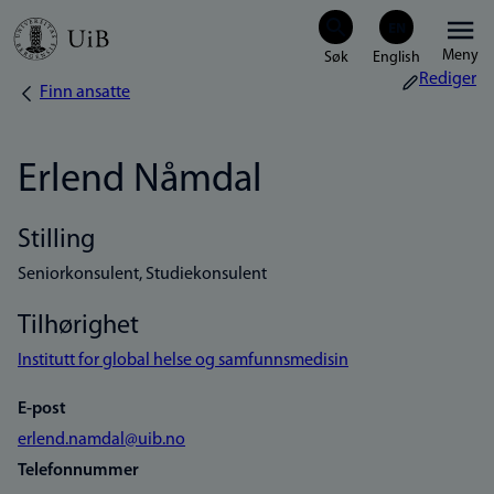
Hopp
Meny
til
Rediger
Finn ansatte
Navigasjonssti
hovedinnhold
Erlend Nåmdal
Stilling
Seniorkonsulent, Studiekonsulent
Tilhørighet
Institutt for global helse og samfunnsmedisin
E-post
erlend.namdal@uib.no
Telefonnummer