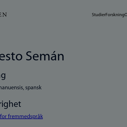
Studier
Forskning
O
esto Semán
ng
manuensis, spansk
righet
t for fremmedspråk