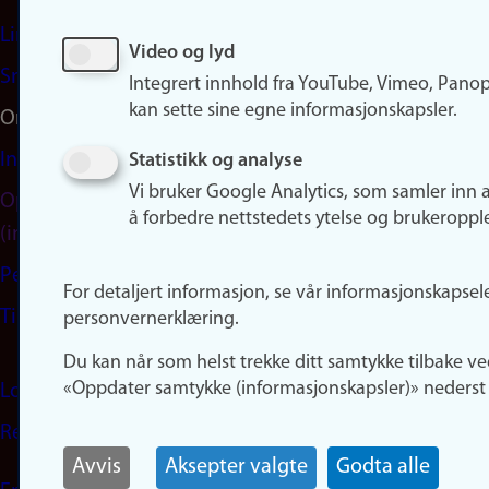
LinkedIn
Video og lyd
Snapchat
Integrert innhold fra YouTube, Vimeo, Pano
kan sette sine egne informasjonskapsler.
Om nettstedet
Informasjonskapsler
Statistikk og analyse
Vi bruker Google Analytics, som samler inn 
Oppdater samtykke
å forbedre nettstedets ytelse og brukeroppl
(informasjonskapsler)
Personvern
For detaljert informasjon, se vår informasjonskapsel
Tilgjengelighetserklæring
personvernerklæring.
Du kan når som helst trekke ditt samtykke tilbake ve
«Oppdater samtykke (informasjonskapsler)» nederst 
Logg inn
Rediger din ansattside
Avvis
Aksepter valgte
Godta alle