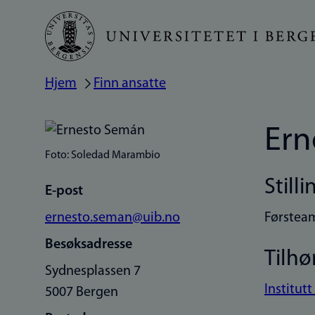
Hopp
til
hovedinnhold
Hjem
Finn ansatte
Navigasjonssti
Ern
Foto: Soledad Marambio
Stilli
E-post
ernesto.seman@uib.no
Førstea
Besøksadresse
Tilhø
Sydnesplassen 7
Institut
5007 Bergen