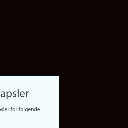
apsler
sler for følgende