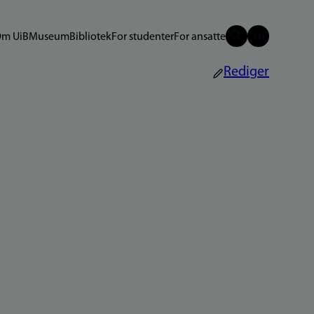
m UiB
Museum
Bibliotek
For studenter
For ansatte
Rediger