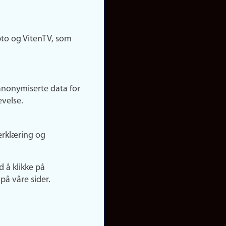
pto og VitenTV, som
anonymiserte data for
evelse.
erklæring og
d å klikke på
på våre sider.