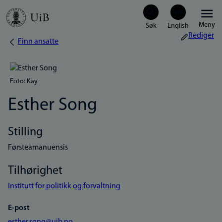
Hopp
Meny
til
Rediger
Finn ansatte
Navigasjonssti
hovedinnhold
Foto: Kay
Esther Song
Stilling
Førsteamanuensis
Tilhørighet
Institutt for politikk og forvaltning
E-post