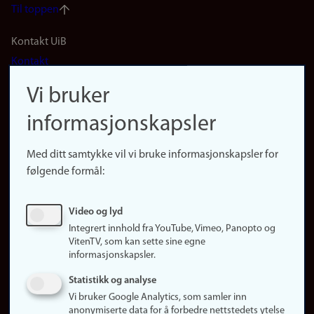
Til toppen
Footer
Kontakt UiB
Kontakt
navigation
Finn ansatte
Vi bruker
(no)
Finn forsker
informasjonskapsler
Presse
Snarveier
Med ditt samtykke vil vi bruke informasjonskapsler for
Finn studier
følgende formål:
Ledige stillinger
Sosiale medier
Video og lyd
Facebook
Integrert innhold fra YouTube, Vimeo, Panopto og
Instagram
VitenTV, som kan sette sine egne
informasjonskapsler.
LinkedIn
Snapchat
Statistikk og analyse
Om nettstedet
Vi bruker Google Analytics, som samler inn
anonymiserte data for å forbedre nettstedets ytelse