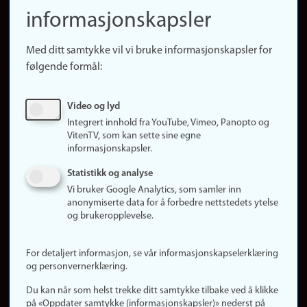
(no)
informasjonskapsler
Presse
Snarveier
Med ditt samtykke vil vi bruke informasjonskapsler for
Finn studier
følgende formål:
Ledige stillinger
Sosiale medier
Video og lyd
Facebook
Integrert innhold fra YouTube, Vimeo, Panopto og
Instagram
VitenTV, som kan sette sine egne
informasjonskapsler.
LinkedIn
Snapchat
Statistikk og analyse
Om nettstedet
Vi bruker Google Analytics, som samler inn
anonymiserte data for å forbedre nettstedets ytelse
Informasjonskapsler
og brukeropplevelse.
Oppdater samtykke
(informasjonskapsler)
For detaljert informasjon, se vår informasjonskapselerklæring
Personvern
og personvernerklæring.
Tilgjengelighetserklæring
Du kan når som helst trekke ditt samtykke tilbake ved å klikke
på «Oppdater samtykke (informasjonskapsler)» nederst på