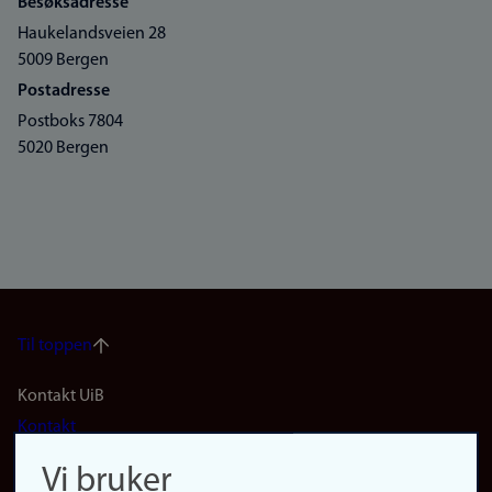
Besøksadresse
Haukelandsveien 28
5009 Bergen
Postadresse
Postboks 7804
5020 Bergen
Til toppen
Footer
Kontakt UiB
Kontakt
navigation
Finn ansatte
Vi bruker
Finn forsker