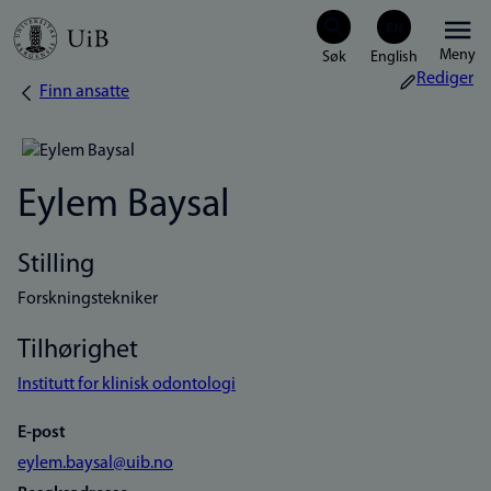
Hopp
Meny
til
Rediger
Finn ansatte
Navigasjonssti
hovedinnhold
Eylem Baysal
Stilling
Forskningstekniker
Tilhørighet
Institutt for klinisk odontologi
E-post
eylem.baysal@uib.no