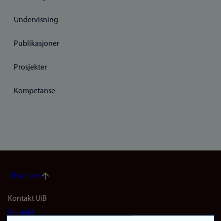
Undervisning
Publikasjoner
Prosjekter
Kompetanse
Til toppen
Footer
Kontakt UiB
Kontakt