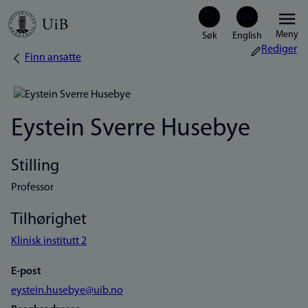
Hopp
Meny
til
Rediger
Finn ansatte
Navigasjonssti
hovedinnhold
Eystein Sverre Husebye
Stilling
Professor
Tilhørighet
Klinisk institutt 2
E-post
eystein.husebye@uib.no