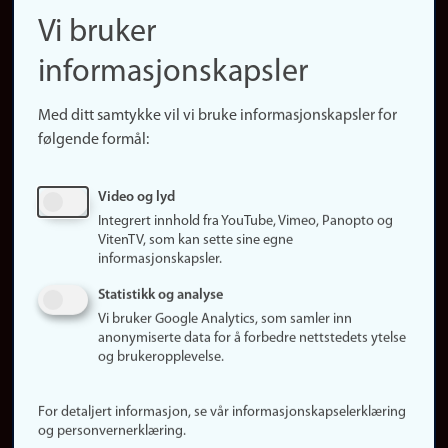
navigation
Finn ansatte
Vi bruker
(no)
Finn forsker
informasjonskapsler
Presse
Snarveier
Med ditt samtykke vil vi bruke informasjonskapsler for
Finn studier
følgende formål:
Ledige stillinger
Sosiale medier
Video og lyd
Facebook
Integrert innhold fra YouTube, Vimeo, Panopto og
Instagram
VitenTV, som kan sette sine egne
informasjonskapsler.
LinkedIn
Snapchat
Statistikk og analyse
Om nettstedet
Vi bruker Google Analytics, som samler inn
anonymiserte data for å forbedre nettstedets ytelse
Informasjonskapsler
og brukeropplevelse.
Oppdater samtykke
(informasjonskapsler)
For detaljert informasjon, se vår informasjonskapselerklæring
Personvern
og personvernerklæring.