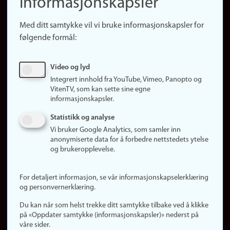
informasjonskapsler
Presse
Snarveier
Med ditt samtykke vil vi bruke informasjonskapsler for
Finn studier
følgende formål:
Ledige stillinger
Sosiale medier
Video og lyd
Facebook
Integrert innhold fra YouTube, Vimeo, Panopto og
Instagram
VitenTV, som kan sette sine egne
informasjonskapsler.
LinkedIn
Snapchat
Statistikk og analyse
Om nettstedet
Vi bruker Google Analytics, som samler inn
anonymiserte data for å forbedre nettstedets ytelse
Informasjonskapsler
og brukeropplevelse.
Oppdater samtykke
(informasjonskapsler)
For detaljert informasjon, se vår informasjonskapselerklæring
Personvern
og personvernerklæring.
Tilgjengelighetserklæring
Du kan når som helst trekke ditt samtykke tilbake ved å klikke
på «Oppdater samtykke (informasjonskapsler)» nederst på
våre sider.
Logg inn