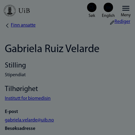
Hopp
Meny
til
Rediger
Finn ansatte
Navigasjonssti
hovedinnhold
Gabriela Ruiz Velarde
Stilling
Stipendiat
Tilhørighet
Institutt for biomedisin
E-post
gabriela.velarde@uib.no
Besøksadresse