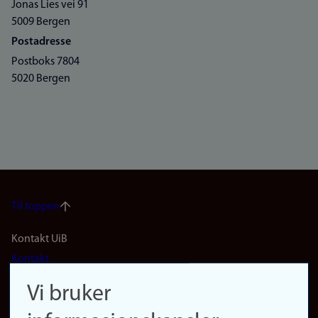
Jonas Lies vei 91
5009 Bergen
Postadresse
Postboks 7804
5020 Bergen
Til toppen
Footer
Kontakt UiB
Kontakt
navigation
Finn ansatte
Vi bruker
(no)
Finn forsker