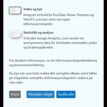
Sosiale medier
Video og lyd
Facebook
Integrert innhold fra YouTube, Vimeo, Panopto og
Instagram
VitenTV, som kan sette sine egne
informasjonskapsler.
LinkedIn
Snapchat
Statistikk og analyse
Om nettstedet
Vi bruker Google Analytics, som samler inn
anonymiserte data for å forbedre nettstedets ytelse
Informasjonskapsler
og brukeropplevelse.
Oppdater samtykke
(informasjonskapsler)
For detaljert informasjon, se vår informasjonskapselerklæring
Personvern
og personvernerklæring.
Tilgjengelighetserklæring
Du kan når som helst trekke ditt samtykke tilbake ved å klikke
på «Oppdater samtykke (informasjonskapsler)» nederst på
våre sider.
Logg inn
Rediger din ansattside
Avvis
Aksepter valgte
Godta alle
English