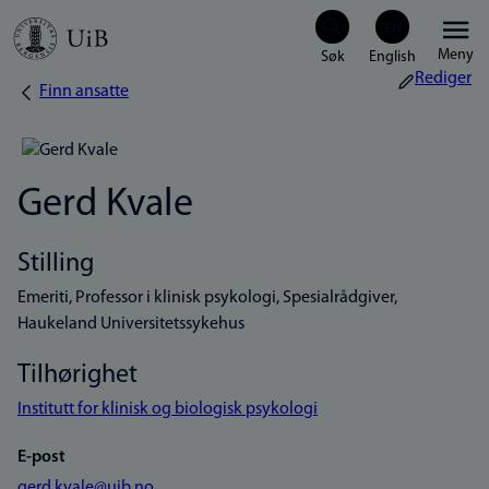
Hopp
Meny
til
Rediger
Finn ansatte
Navigasjonssti
hovedinnhold
Gerd Kvale
Stilling
Emeriti, Professor i klinisk psykologi, Spesialrådgiver,
Haukeland Universitetssykehus
Tilhørighet
Institutt for klinisk og biologisk psykologi
E-post
gerd.kvale@uib.no