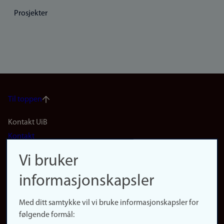
Prosjekter
Til toppen
Footer
Kontakt UiB
Kontakt
navigation
Finn ansatte
Vi bruker
(no)
Finn forsker
informasjonskapsler
Presse
Snarveier
Med ditt samtykke vil vi bruke informasjonskapsler for
Finn studier
følgende formål:
Ledige stillinger