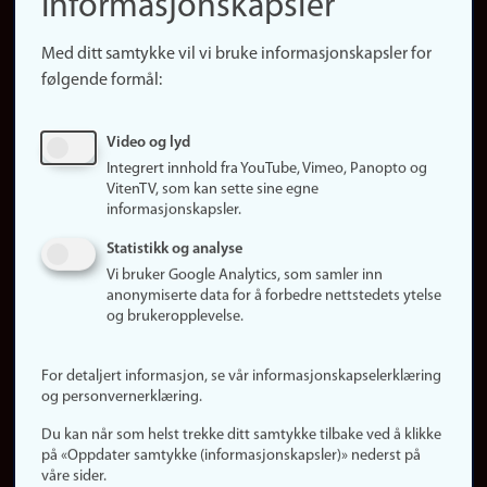
informasjonskapsler
Presse
Snarveier
Med ditt samtykke vil vi bruke informasjonskapsler for
Finn studier
følgende formål:
Ledige stillinger
Sosiale medier
Video og lyd
Facebook
Integrert innhold fra YouTube, Vimeo, Panopto og
Instagram
VitenTV, som kan sette sine egne
informasjonskapsler.
LinkedIn
Snapchat
Statistikk og analyse
Om nettstedet
Vi bruker Google Analytics, som samler inn
anonymiserte data for å forbedre nettstedets ytelse
Informasjonskapsler
og brukeropplevelse.
Oppdater samtykke
(informasjonskapsler)
For detaljert informasjon, se vår informasjonskapselerklæring
Personvern
og personvernerklæring.
Tilgjengelighetserklæring
Du kan når som helst trekke ditt samtykke tilbake ved å klikke
på «Oppdater samtykke (informasjonskapsler)» nederst på
våre sider.
Logg inn