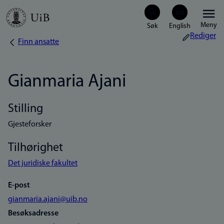
Hopp
Meny
til
Rediger
Finn ansatte
Navigasjonssti
hovedinnhold
Gianmaria Ajani
Stilling
Gjesteforsker
Tilhørighet
Det juridiske fakultet
E-post
gianmaria.ajani@uib.no
Besøksadresse