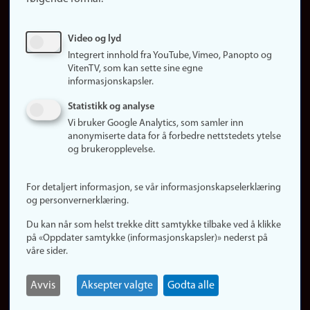
Ledige stillinger
Sosiale medier
Video og lyd
Facebook
Integrert innhold fra YouTube, Vimeo, Panopto og
Instagram
VitenTV, som kan sette sine egne
informasjonskapsler.
LinkedIn
Snapchat
Statistikk og analyse
Om nettstedet
Vi bruker Google Analytics, som samler inn
anonymiserte data for å forbedre nettstedets ytelse
Informasjonskapsler
og brukeropplevelse.
Oppdater samtykke
(informasjonskapsler)
For detaljert informasjon, se vår informasjonskapselerklæring
Personvern
og personvernerklæring.
Tilgjengelighetserklæring
Du kan når som helst trekke ditt samtykke tilbake ved å klikke
på «Oppdater samtykke (informasjonskapsler)» nederst på
våre sider.
Logg inn
Rediger din ansattside
Avvis
Aksepter valgte
Godta alle
English