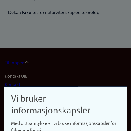
Dekan Fakultet for naturvitenskap og teknologi
Til toppen
Footer
Kontakt UiB
Kontakt
navigation
Finn ansatte
Vi bruker
(no)
Finn forsker
informasjonskapsler
Presse
Snarveier
Med ditt samtykke vil vi bruke informasjonskapsler for
Finn studier
følgende formål: