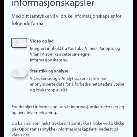
informasjonskapsler
Presse
Snarveier
Med ditt samtykke vil vi bruke informasjonskapsler for
Finn studier
følgende formål:
Ledige stillinger
Sosiale medier
Video og lyd
Facebook
Integrert innhold fra YouTube, Vimeo, Panopto og
Instagram
VitenTV, som kan sette sine egne
informasjonskapsler.
LinkedIn
Snapchat
Statistikk og analyse
Om nettstedet
Vi bruker Google Analytics, som samler inn
anonymiserte data for å forbedre nettstedets ytelse
Informasjonskapsler
og brukeropplevelse.
Oppdater samtykke
(informasjonskapsler)
For detaljert informasjon, se vår informasjonskapselerklæring
Personvern
og personvernerklæring.
Tilgjengelighetserklæring
Du kan når som helst trekke ditt samtykke tilbake ved å klikke
på «Oppdater samtykke (informasjonskapsler)» nederst på
våre sider.
Logg inn