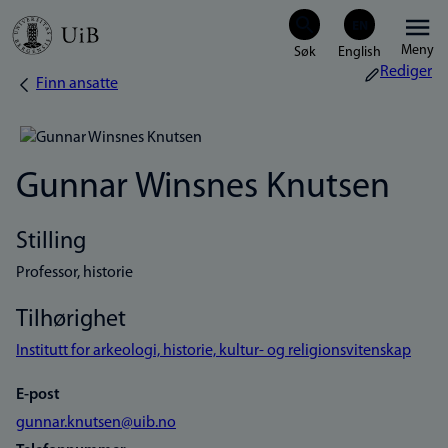
Hopp
Meny
til
Rediger
Finn ansatte
Navigasjonssti
hovedinnhold
Gunnar Winsnes Knutsen
Stilling
Professor, historie
Tilhørighet
Institutt for arkeologi, historie, kultur- og religionsvitenskap
E-post
gunnar.knutsen@uib.no