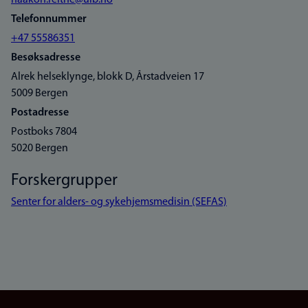
haakon.reithe@uib.no
Telefonnummer
+47 55586351
Besøksadresse
Alrek helseklynge, blokk D, Årstadveien 17
5009 Bergen
Postadresse
Postboks 7804
5020 Bergen
Forskergrupper
Senter for alders- og sykehjemsmedisin (SEFAS)