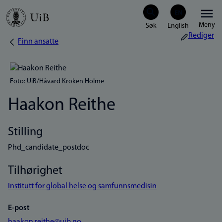
Hopp
Meny
til
Rediger
Finn ansatte
Navigasjonssti
hovedinnhold
Foto: UiB/Håvard Kroken Holme
Haakon Reithe
Stilling
Phd_candidate_postdoc
Tilhørighet
Institutt for global helse og samfunnsmedisin
E-post