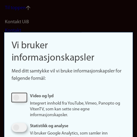
Til toppen
Footer
Kontakt UiB
Kontakt
navigation
Finn ansatte
Vi bruker
(no)
Finn forsker
informasjonskapsler
Presse
Snarveier
Med ditt samtykke vil vi bruke informasjonskapsler for
Finn studier
følgende formål:
Ledige stillinger
Sosiale medier
Video og lyd
Facebook
Integrert innhold fra YouTube, Vimeo, Panopto og
Instagram
VitenTV, som kan sette sine egne
informasjonskapsler.
LinkedIn
Snapchat
Statistikk og analyse
Om nettstedet
Vi bruker Google Analytics, som samler inn