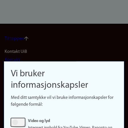
Til toppen
Footer
Kontakt UiB
Kontakt
navigation
Finn ansatte
Vi bruker
(no)
Finn forsker
informasjonskapsler
Presse
Snarveier
Med ditt samtykke vil vi bruke informasjonskapsler for
Finn studier
følgende formål:
Ledige stillinger
Sosiale medier
Video og lyd
Facebook
Integrert innhold fra YouTube, Vimeo, Panopto og