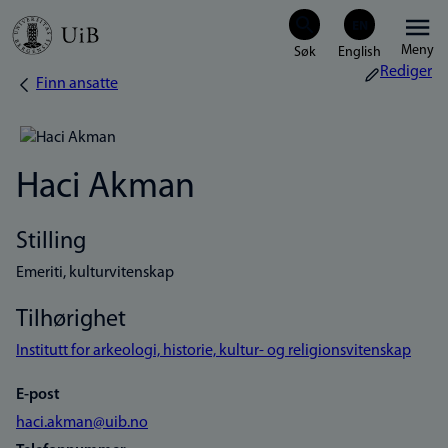
Hopp
Meny
til
Rediger
Finn ansatte
Navigasjonssti
hovedinnhold
Haci Akman
Stilling
Emeriti, kulturvitenskap
Tilhørighet
Institutt for arkeologi, historie, kultur- og religionsvitenskap
E-post
haci.akman@uib.no