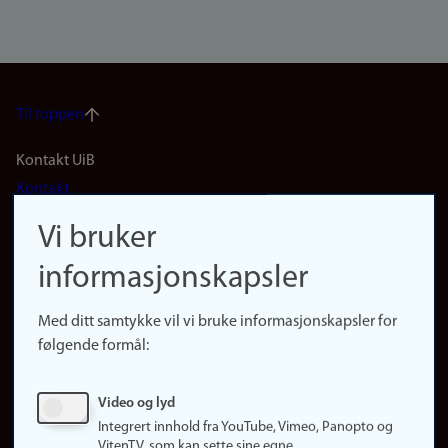
Til toppen
Footer
Kontakt UiB
Kontakt
navigation
Finn ansatte
Vi bruker
(no)
Finn forsker
informasjonskapsler
Presse
Snarveier
Med ditt samtykke vil vi bruke informasjonskapsler for
Finn studier
følgende formål:
Ledige stillinger
Sosiale medier
Video og lyd
Facebook
Integrert innhold fra YouTube, Vimeo, Panopto og
Instagram
VitenTV, som kan sette sine egne