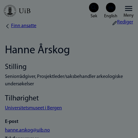
Hopp
Meny
til
Rediger
Finn ansatte
Navigasjonssti
hovedinnhold
Hanne Årskog
Stilling
Seniorrådgiver, Prosjektleder/saksbehandler arkeologiske
undersøkelser
Tilhørighet
Universitetsmuseet i Bergen
E-post
hanne.arskog@uib.no