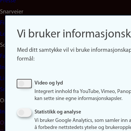
Presse
Snarveier
Finn studier
Vi bruker informasjonsk
Ledige stillinger
Sosiale medier
Med ditt samtykke vil vi bruke informasjonskap
Facebook
formål:
Instagram
LinkedIn
Video og lyd
Snapchat
Integrert innhold fra YouTube, Vimeo, Pano
kan sette sine egne informasjonskapsler.
Om nettstedet
Informasjonskapsler
Statistikk og analyse
Vi bruker Google Analytics, som samler inn 
Oppdater samtykke
å forbedre nettstedets ytelse og brukeroppl