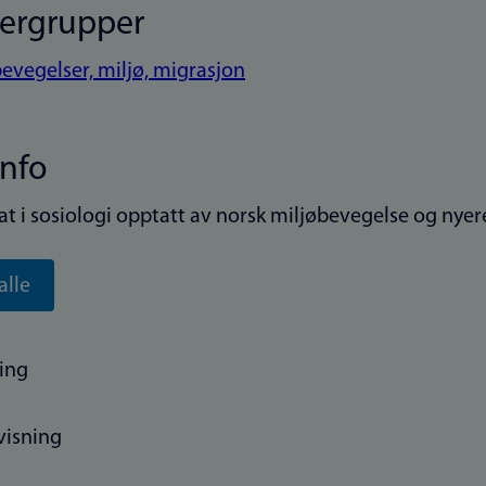
kergrupper
bevegelser, miljø, migrasjon
info
at i sosiologi opptatt av norsk miljøbevegelse og nyere
alle
ing
visning