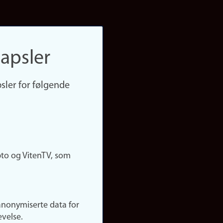
apsler
sler for følgende
pto og VitenTV, som
anonymiserte data for
evelse.