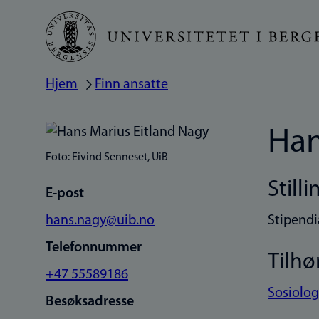
Hopp
til
hovedinnhold
Hjem
Finn ansatte
Navigasjonssti
Han
Foto: Eivind Senneset, UiB
Stilli
E-post
hans.nagy@uib.no
Stipendi
Telefonnummer
Tilhø
+47 55589186
Sosiologi
Besøksadresse