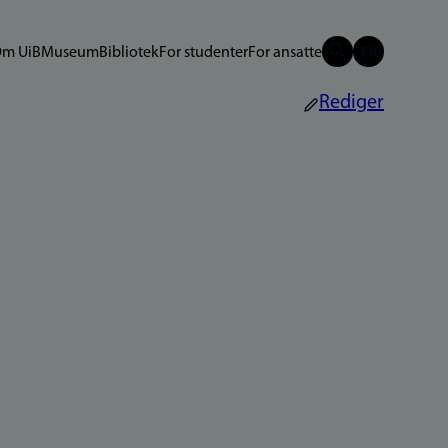
m UiB
Museum
Bibliotek
For studenter
For ansatte
Rediger