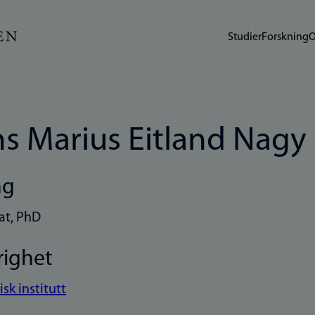
Studier
Forskning
O
s Marius Eitland Nagy
ng
at, PhD
righet
sk institutt