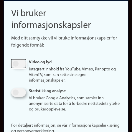
navigation
Finn ansatte
Vi bruker
(no)
Finn forsker
informasjonskapsler
Presse
Snarveier
Med ditt samtykke vil vi bruke informasjonskapsler for
Finn studier
følgende formål:
Ledige stillinger
Sosiale medier
Video og lyd
Facebook
Integrert innhold fra YouTube, Vimeo, Panopto og
Instagram
VitenTV, som kan sette sine egne
informasjonskapsler.
LinkedIn
Snapchat
Statistikk og analyse
Om nettstedet
Vi bruker Google Analytics, som samler inn
anonymiserte data for å forbedre nettstedets ytelse
Informasjonskapsler
og brukeropplevelse.
Oppdater samtykke
(informasjonskapsler)
For detaljert informasjon, se vår informasjonskapselerklæring
Personvern
og personvernerklæring.