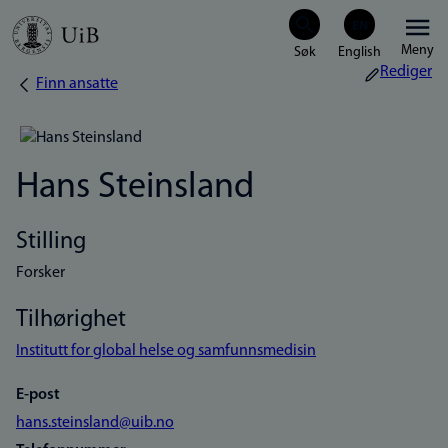
Hopp
Meny
til
Rediger
Finn ansatte
Navigasjonssti
hovedinnhold
Hans Steinsland
Stilling
Forsker
Tilhørighet
Institutt for global helse og samfunnsmedisin
E-post
hans.steinsland@uib.no