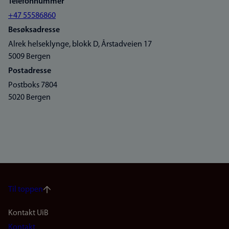
Telefonnummer
+47 55586860
Besøksadresse
Alrek helseklynge, blokk D, Årstadveien 17
5009 Bergen
Postadresse
Postboks 7804
5020 Bergen
Til toppen
Footer
Kontakt UiB
Kontakt