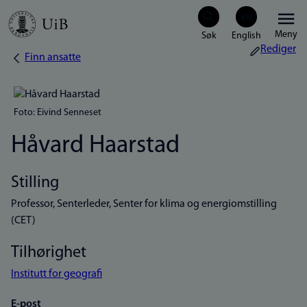
Hopp
Meny
til
Rediger
Finn ansatte
Navigasjonssti
hovedinnhold
Foto: Eivind Senneset
Håvard Haarstad
Stilling
Professor, Senterleder, Senter for klima og energiomstilling
(CET)
Tilhørighet
Institutt for geografi
E-post