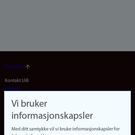
Til toppen
Footer
Kontakt UiB
Kontakt
navigation
Finn ansatte
Vi bruker
(no)
Finn forsker
informasjonskapsler
Presse
Snarveier
Med ditt samtykke vil vi bruke informasjonskapsler for
Finn studier