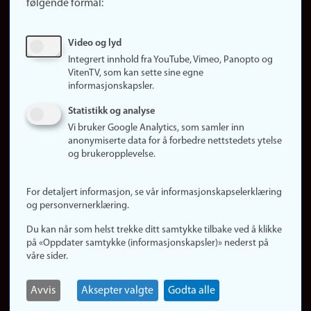
følgende formål:
Ledige stillinger
Sosiale medier
Video og lyd
Facebook
Integrert innhold fra YouTube, Vimeo, Panopto og
Instagram
VitenTV, som kan sette sine egne
informasjonskapsler.
LinkedIn
Snapchat
Statistikk og analyse
Om nettstedet
Vi bruker Google Analytics, som samler inn
anonymiserte data for å forbedre nettstedets ytelse
Informasjonskapsler
og brukeropplevelse.
Oppdater samtykke
(informasjonskapsler)
For detaljert informasjon, se vår informasjonskapselerklæring
Personvern
og personvernerklæring.
Tilgjengelighetserklæring
Du kan når som helst trekke ditt samtykke tilbake ved å klikke
på «Oppdater samtykke (informasjonskapsler)» nederst på
våre sider.
Logg inn
Rediger din ansattside
Avvis
Aksepter valgte
Godta alle
English