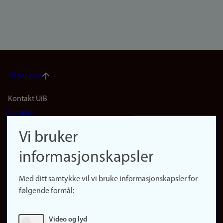
Til toppen
Footer
Kontakt UiB
Kontakt
navigation
Finn ansatte
Vi bruker
(no)
Finn forsker
informasjonskapsler
Presse
Snarveier
Med ditt samtykke vil vi bruke informasjonskapsler for
Finn studier
følgende formål:
Ledige stillinger
Sosiale medier
Video og lyd