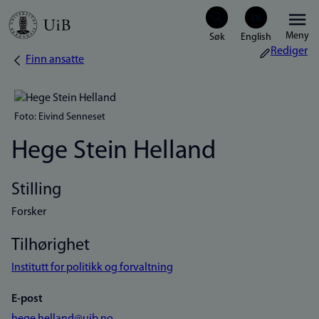
Hopp
Meny
til
Rediger
Finn ansatte
Navigasjonssti
hovedinnhold
Foto: Eivind Senneset
Hege Stein Helland
Stilling
Forsker
Tilhørighet
Institutt for politikk og forvaltning
E-post