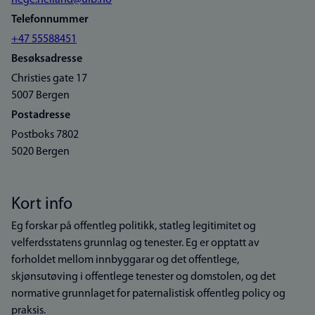
hege.helland@uib.no
Telefonnummer
+47 55588451
Besøksadresse
Christies gate 17
5007 Bergen
Postadresse
Postboks 7802
5020 Bergen
Kort info
Eg forskar på offentleg politikk, statleg legitimitet og
velferdsstatens grunnlag og tenester. Eg er opptatt av
forholdet mellom innbyggarar og det offentlege,
skjønsutøving i offentlege tenester og domstolen, og det
normative grunnlaget for paternalistisk offentleg policy og
praksis.