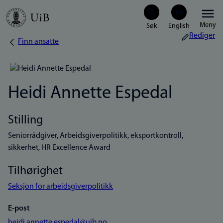
Hopp
Meny
til
Rediger
Finn ansatte
Navigasjonssti
hovedinnhold
Heidi Annette Espedal
Stilling
Seniorrådgiver, Arbeidsgiverpolitikk, eksportkontroll,
sikkerhet, HR Excellence Award
Tilhørighet
Seksjon for arbeidsgiverpolitikk
E-post
heidi.annette.espedal@uib.no