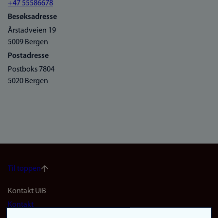
+47 55586678
Besøksadresse
Årstadveien 19
5009 Bergen
Postadresse
Postboks 7804
5020 Bergen
Til toppen
Footer
Kontakt UiB
Kontakt
navigation