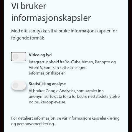
Finn ansatte
Vi bruker
(no)
Finn forsker
informasjonskapsler
Presse
Snarveier
Med ditt samtykke vil vi bruke informasjonskapsler for
Finn studier
følgende formål:
Ledige stillinger
Sosiale medier
Video og lyd
Facebook
Integrert innhold fra YouTube, Vimeo, Panopto og
Instagram
VitenTV, som kan sette sine egne
informasjonskapsler.
LinkedIn
Snapchat
Statistikk og analyse
Om nettstedet
Vi bruker Google Analytics, som samler inn
anonymiserte data for å forbedre nettstedets ytelse
Informasjonskapsler
og brukeropplevelse.
Oppdater samtykke
(informasjonskapsler)
For detaljert informasjon, se vår informasjonskapselerklæring
Personvern
og personvernerklæring.
Tilgjengelighetserklæring