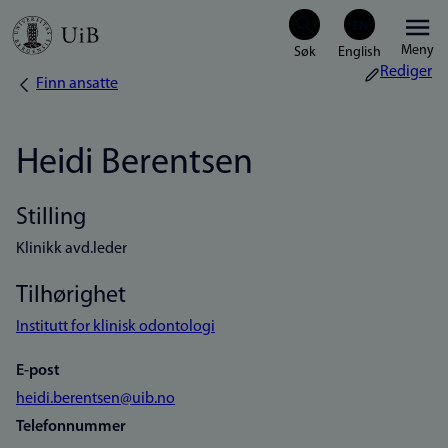
Hopp
Meny
til
Rediger
Finn ansatte
Navigasjonssti
hovedinnhold
Heidi Berentsen
Stilling
Klinikk avd.leder
Tilhørighet
Institutt for klinisk odontologi
E-post
heidi.berentsen@uib.no
Telefonnummer