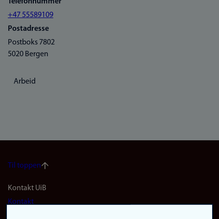
Telefonnummer
+47 55589109
Postadresse
Postboks 7802
5020 Bergen
Arbeid
Til toppen
Footer
Kontakt UiB
Kontakt
navigation
Finn ansatte