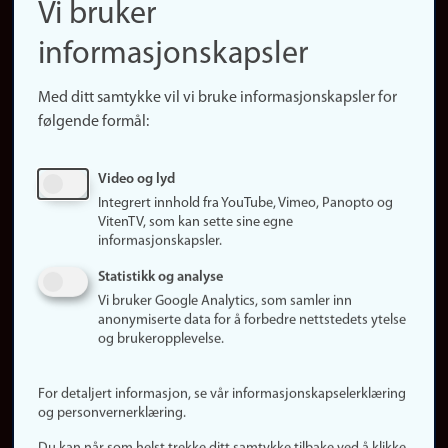
Vi bruker
(no)
Finn forsker
informasjonskapsler
Presse
Snarveier
Med ditt samtykke vil vi bruke informasjonskapsler for
Finn studier
følgende formål:
Ledige stillinger
Sosiale medier
Video og lyd
Facebook
Integrert innhold fra YouTube, Vimeo, Panopto og
Instagram
VitenTV, som kan sette sine egne
informasjonskapsler.
LinkedIn
Snapchat
Statistikk og analyse
Om nettstedet
Vi bruker Google Analytics, som samler inn
anonymiserte data for å forbedre nettstedets ytelse
Informasjonskapsler
og brukeropplevelse.
Oppdater samtykke
(informasjonskapsler)
For detaljert informasjon, se vår informasjonskapselerklæring
Personvern
og personvernerklæring.
Tilgjengelighetserklæring