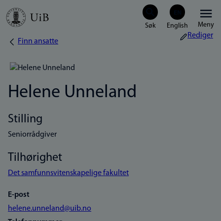
Hopp
Meny
til
Rediger
Finn ansatte
Navigasjonssti
hovedinnhold
Helene Unneland
Stilling
Seniorrådgiver
Tilhørighet
Det samfunnsvitenskapelige fakultet
E-post
helene.unneland@uib.no