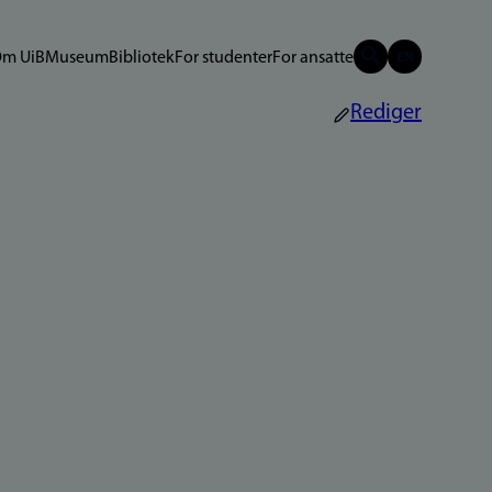
m UiB
Museum
Bibliotek
For studenter
For ansatte
Rediger