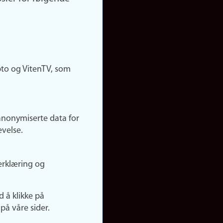
pto og VitenTV, som
anonymiserte data for
evelse.
erklæring og
d å klikke på
på våre sider.