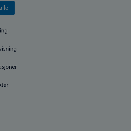
alle
ing
visning
asjoner
kter