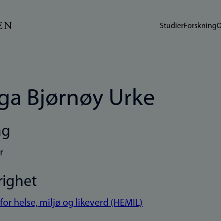
Studier
Forskning
O
ga Bjørnøy Urke
ng
r
righet
 for helse, miljø og likeverd (HEMIL)