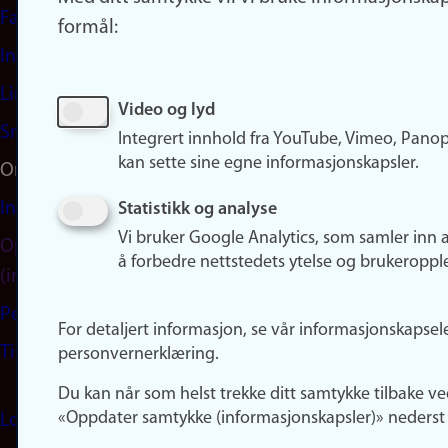
Facebook
formål:
Instagram
LinkedIn
Video og lyd
Snapchat
Integrert innhold fra YouTube, Vimeo, Pano
kan sette sine egne informasjonskapsler.
Om nettstedet
Informasjonskapsler
Statistikk og analyse
Vi bruker Google Analytics, som samler inn 
Oppdater samtykke
å forbedre nettstedets ytelse og brukeroppl
(informasjonskapsler)
Personvern
For detaljert informasjon, se vår informasjonskapsel
Tilgjengelighetserklæring
personvernerklæring.
Du kan når som helst trekke ditt samtykke tilbake ve
«Oppdater samtykke (informasjonskapsler)» nederst 
Logg inn