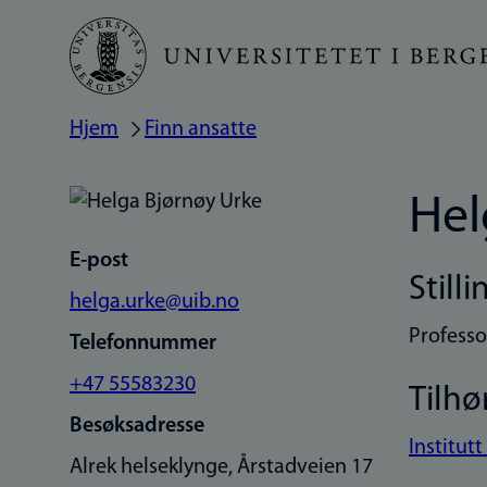
Hopp
til
hovedinnhold
Hjem
Finn ansatte
Navigasjonssti
Hel
E-post
Stilli
helga.urke@uib.no
Professo
Telefonnummer
+47 55583230
Tilhø
Besøksadresse
Institutt
Alrek helseklynge, Årstadveien 17