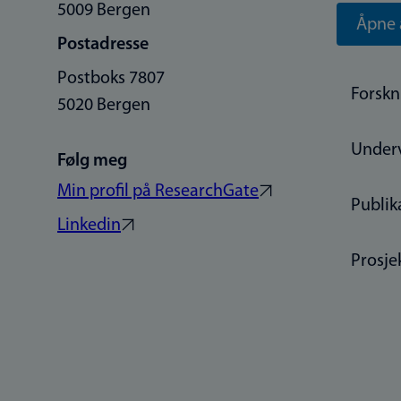
5009 Bergen
Åpne 
Postadresse
Postboks 7807
Forskn
5020 Bergen
Under
Følg meg
Min profil på ResearchGate
Publik
Linkedin
Prosje