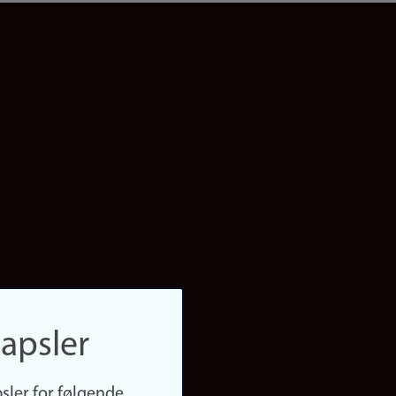
apsler
sler for følgende