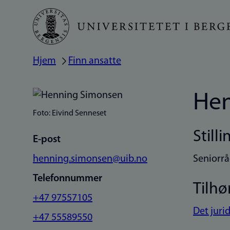
Hopp
til
hovedinnhold
Hjem
Finn ansatte
Navigasjonssti
Hen
Foto: Eivind Senneset
Stilli
E-post
henning.simonsen@uib.no
Seniorrå
Telefonnummer
Tilhø
+47 97557105
Det jurid
+47 55589550