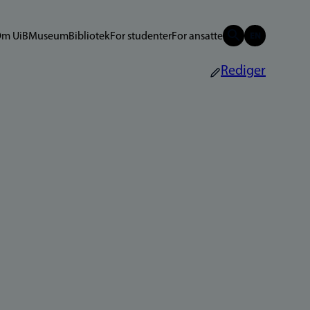
m UiB
Museum
Bibliotek
For studenter
For ansatte
Rediger