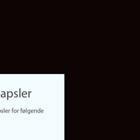
apsler
sler for følgende