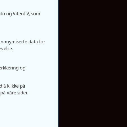
pto og VitenTV, som
anonymiserte data for
evelse.
erklæring og
d å klikke på
på våre sider.