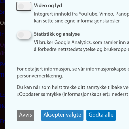
LinkedIn
Video og lyd
Snapchat
Integrert innhold fra YouTube, Vimeo, Pano
kan sette sine egne informasjonskapsler.
Om nettstedet
Informasjonskapsler
Statistikk og analyse
Vi bruker Google Analytics, som samler inn 
Oppdater samtykke
å forbedre nettstedets ytelse og brukeroppl
(informasjonskapsler)
Personvern
For detaljert informasjon, se vår informasjonskapsel
Tilgjengelighetserklæring
personvernerklæring.
Du kan når som helst trekke ditt samtykke tilbake ve
«Oppdater samtykke (informasjonskapsler)» nederst 
Logg inn
Rediger din ansattside
Avvis
Aksepter valgte
Godta alle
English