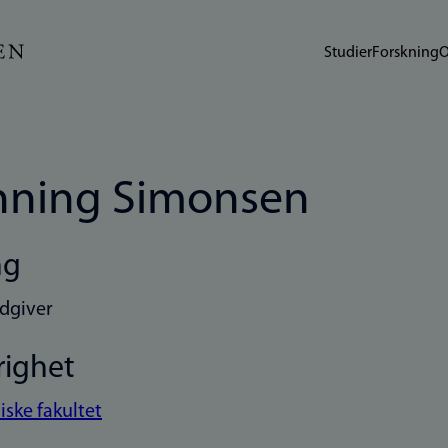
Studier
Forskning
O
ning Simonsen
ng
dgiver
righet
iske fakultet