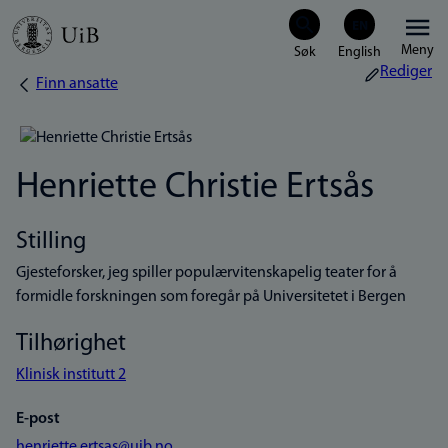
Hopp
Meny
til
Rediger
Finn ansatte
Navigasjonssti
hovedinnhold
Henriette Christie Ertsås
Stilling
Gjesteforsker, jeg spiller populærvitenskapelig teater for å
formidle forskningen som foregår på Universitetet i Bergen
Tilhørighet
Klinisk institutt 2
E-post
henriette.ertsas@uib.no