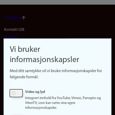
Til toppen
Footer
Kontakt UiB
Kontakt
navigation
Finn ansatte
Vi bruker
(no)
Finn forsker
informasjonskapsler
Presse
Snarveier
Med ditt samtykke vil vi bruke informasjonskapsler for
Finn studier
følgende formål:
Ledige stillinger
Sosiale medier
Video og lyd
Facebook
Integrert innhold fra YouTube, Vimeo, Panopto og
Instagram
VitenTV, som kan sette sine egne
informasjonskapsler.
LinkedIn