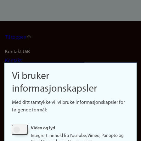
Til toppen
Footer
Kontakt UiB
Kontakt
navigation
Finn ansatte
Vi bruker
(no)
Finn forsker
informasjonskapsler
Presse
Snarveier
Med ditt samtykke vil vi bruke informasjonskapsler for
Finn studier
følgende formål:
Ledige stillinger
Sosiale medier
Video og lyd
Facebook
Integrert innhold fra YouTube, Vimeo, Panopto og
Instagram