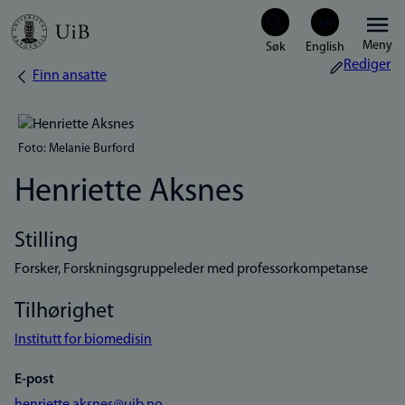
Hopp
Meny
til
Rediger
Finn ansatte
Navigasjonssti
hovedinnhold
Foto: Melanie Burford
Henriette Aksnes
Stilling
Forsker, Forskningsgruppeleder med professorkompetanse
Tilhørighet
Institutt for biomedisin
E-post