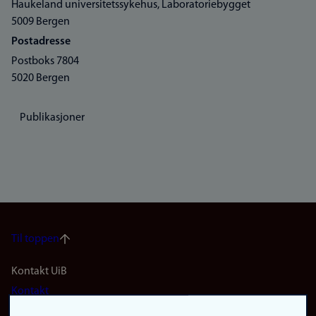
Haukeland universitetssykehus, Laboratoriebygget
5009 Bergen
Postadresse
Postboks 7804
5020 Bergen
Publikasjoner
Til toppen
Footer
Kontakt UiB
Kontakt
navigation
Finn ansatte