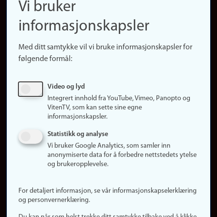
Vi bruker
(no)
Finn forsker
informasjonskapsler
Presse
Snarveier
Med ditt samtykke vil vi bruke informasjonskapsler for
Finn studier
følgende formål:
Ledige stillinger
Sosiale medier
Video og lyd
Facebook
Integrert innhold fra YouTube, Vimeo, Panopto og
Instagram
VitenTV, som kan sette sine egne
informasjonskapsler.
LinkedIn
Snapchat
Statistikk og analyse
Om nettstedet
Vi bruker Google Analytics, som samler inn
anonymiserte data for å forbedre nettstedets ytelse
Informasjonskapsler
og brukeropplevelse.
Oppdater samtykke
(informasjonskapsler)
For detaljert informasjon, se vår informasjonskapselerklæring
Personvern
og personvernerklæring.
Tilgjengelighetserklæring