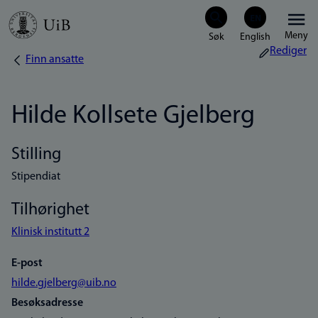
Hopp
Meny
til
Rediger
Finn ansatte
Navigasjonssti
hovedinnhold
Hilde Kollsete Gjelberg
Stilling
Stipendiat
Tilhørighet
Klinisk institutt 2
E-post
hilde.gjelberg@uib.no
Besøksadresse