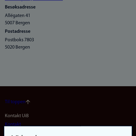
Besøksadresse
Allégaten 41
5007 Bergen
Postadresse
Postboks 7803
5020 Bergen
Til toppen
Footer
Kontakt UiB
Kontakt
navigation
Finn ansatte