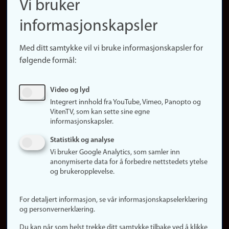
Vi bruker
(no)
Finn forsker
informasjonskapsler
Presse
Snarveier
Med ditt samtykke vil vi bruke informasjonskapsler for
Finn studier
følgende formål:
Ledige stillinger
Sosiale medier
Video og lyd
Facebook
Integrert innhold fra YouTube, Vimeo, Panopto og
Instagram
VitenTV, som kan sette sine egne
informasjonskapsler.
LinkedIn
Snapchat
Statistikk og analyse
Om nettstedet
Vi bruker Google Analytics, som samler inn
anonymiserte data for å forbedre nettstedets ytelse
Informasjonskapsler
og brukeropplevelse.
Oppdater samtykke
(informasjonskapsler)
For detaljert informasjon, se vår informasjonskapselerklæring
Personvern
og personvernerklæring.
Tilgjengelighetserklæring
Du kan når som helst trekke ditt samtykke tilbake ved å klikke