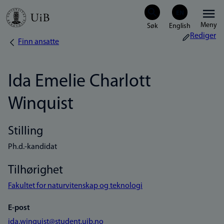
Hopp
Meny
til
Rediger
Finn ansatte
Navigasjonssti
hovedinnhold
Ida Emelie Charlott
Winquist
Stilling
Ph.d.-kandidat
Tilhørighet
Fakultet for naturvitenskap og teknologi
E-post
ida.winquist@student.uib.no