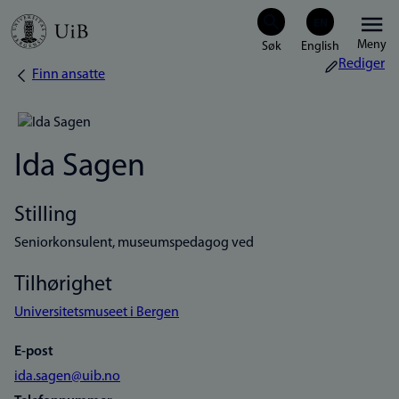
Hopp
Meny
til
Rediger
Finn ansatte
Navigasjonssti
hovedinnhold
Ida Sagen
Stilling
Seniorkonsulent, museumspedagog ved
Tilhørighet
Universitetsmuseet i Bergen
E-post
ida.sagen@uib.no