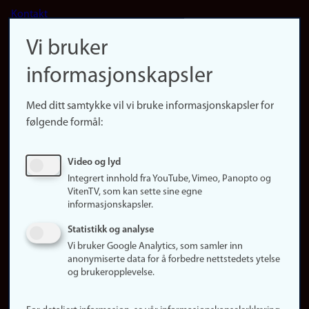
Footer
Kontakt
navigation
Finn ansatte
Vi bruker
(no)
Finn forsker
informasjonskapsler
Presse
Snarveier
Med ditt samtykke vil vi bruke informasjonskapsler for
Finn studier
følgende formål:
Ledige stillinger
Sosiale medier
Video og lyd
Facebook
Integrert innhold fra YouTube, Vimeo, Panopto og
Instagram
VitenTV, som kan sette sine egne
informasjonskapsler.
LinkedIn
Snapchat
Statistikk og analyse
Om nettstedet
Vi bruker Google Analytics, som samler inn
anonymiserte data for å forbedre nettstedets ytelse
Informasjonskapsler
og brukeropplevelse.
Oppdater samtykke
(informasjonskapsler)