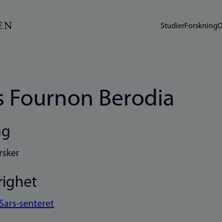
Studier
Forskning
O
s Fournon Berodia
ng
rsker
righet
Sars-senteret