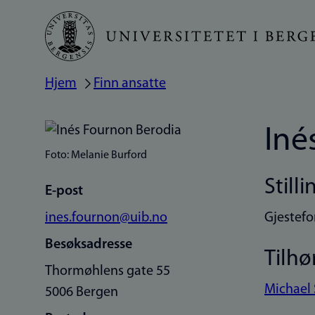
Hopp
til
hovedinnhold
Hjem
Finn ansatte
Navigasjonssti
Iné
Foto: Melanie Burford
Stilli
E-post
ines.fournon@uib.no
Gjestefo
Besøksadresse
Tilhø
Thormøhlens gate 55
Michael 
5006 Bergen