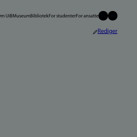
m UiB
Museum
Bibliotek
For studenter
For ansatte
Rediger