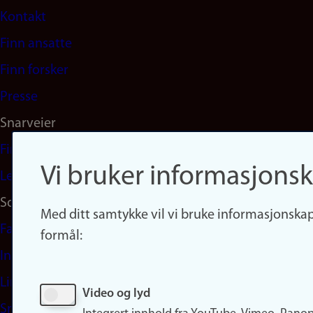
Kontakt
navigation
Finn ansatte
(no)
Finn forsker
Presse
Snarveier
Finn studier
Vi bruker informasjonsk
Ledige stillinger
Sosiale medier
Med ditt samtykke vil vi bruke informasjonskap
Facebook
formål:
Instagram
LinkedIn
Video og lyd
Snapchat