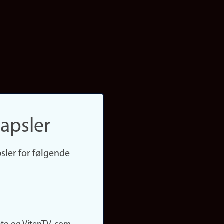
apsler
sler for følgende