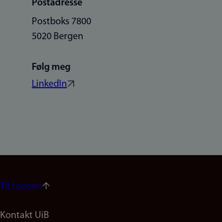
Postadresse
Postboks 7800
5020 Bergen
Følg meg
LinkedIn
Til toppen
Footer
Kontakt UiB