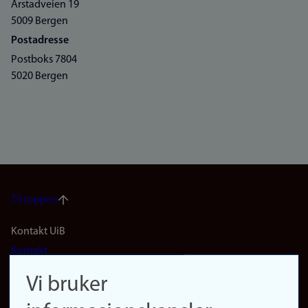
Årstadveien 19
5009 Bergen
Postadresse
Postboks 7804
5020 Bergen
Til toppen
Footer
Kontakt UiB
Kontakt
navigation
Finn ansatte
Vi bruker
(no)
Finn forsker