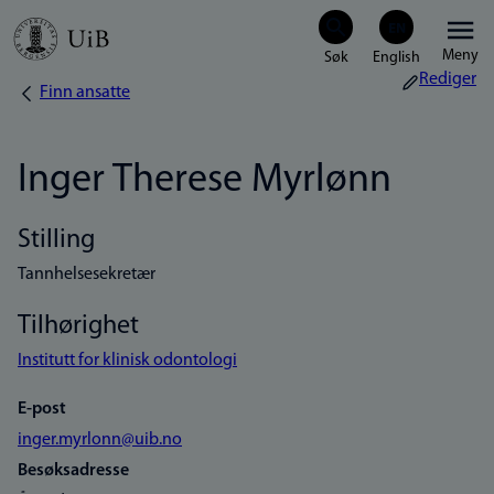
Hopp
Meny
til
Rediger
Finn ansatte
Navigasjonssti
hovedinnhold
Inger Therese Myrlønn
Stilling
Tannhelsesekretær
Tilhørighet
Institutt for klinisk odontologi
E-post
inger.myrlonn@uib.no
Besøksadresse