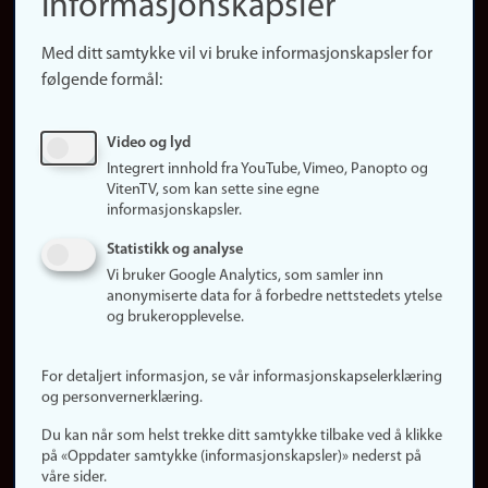
informasjonskapsler
Presse
Snarveier
Med ditt samtykke vil vi bruke informasjonskapsler for
Finn studier
følgende formål:
Ledige stillinger
Sosiale medier
Video og lyd
Facebook
Integrert innhold fra YouTube, Vimeo, Panopto og
Instagram
VitenTV, som kan sette sine egne
informasjonskapsler.
LinkedIn
Snapchat
Statistikk og analyse
Om nettstedet
Vi bruker Google Analytics, som samler inn
anonymiserte data for å forbedre nettstedets ytelse
Informasjonskapsler
og brukeropplevelse.
Oppdater samtykke
(informasjonskapsler)
For detaljert informasjon, se vår informasjonskapselerklæring
Personvern
og personvernerklæring.
Tilgjengelighetserklæring
Du kan når som helst trekke ditt samtykke tilbake ved å klikke
på «Oppdater samtykke (informasjonskapsler)» nederst på
våre sider.
Logg inn