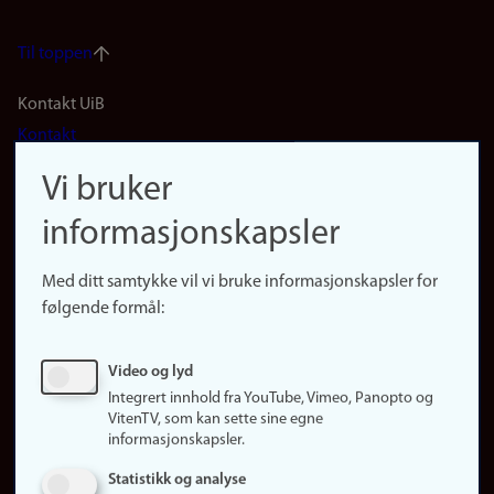
Til toppen
Footer
Kontakt UiB
Kontakt
navigation
Finn ansatte
Vi bruker
(no)
Finn forsker
informasjonskapsler
Presse
Snarveier
Med ditt samtykke vil vi bruke informasjonskapsler for
Finn studier
følgende formål:
Ledige stillinger
Sosiale medier
Video og lyd
Facebook
Integrert innhold fra YouTube, Vimeo, Panopto og
Instagram
VitenTV, som kan sette sine egne
informasjonskapsler.
LinkedIn
Snapchat
Statistikk og analyse