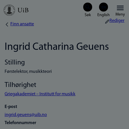
Hopp
Meny
til
Rediger
Finn ansatte
Navigasjonssti
hovedinnhold
Ingrid Catharina Geuens
Stilling
Førstelektor, musikkteori
Tilhørighet
Griegakademiet – Institutt for musikk
E-post
ingrid.geuens@uib.no
Telefonnummer