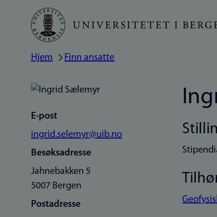
Hopp
til
hovedinnhold
Hjem
Finn ansatte
Navigasjonssti
Ing
E-post
Stilli
ingrid.selemyr@uib.no
Stipendi
Besøksadresse
Jahnebakken 5
Tilhø
5007 Bergen
Geofysisk
Postadresse