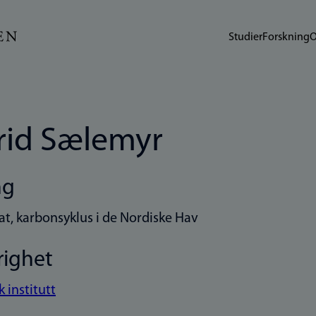
Studier
Forskning
O
rid Sælemyr
ng
at, karbonsyklus i de Nordiske Hav
righet
 institutt