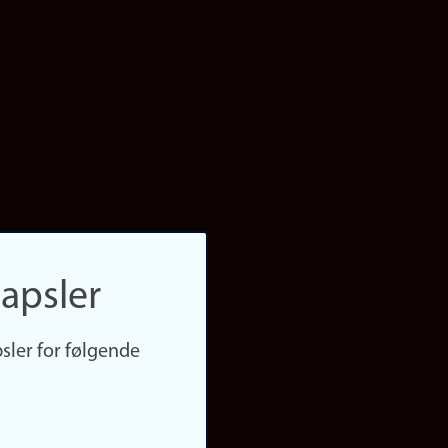
apsler
sler for følgende