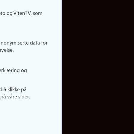
pto og VitenTV, som
anonymiserte data for
evelse.
erklæring og
d å klikke på
på våre sider.