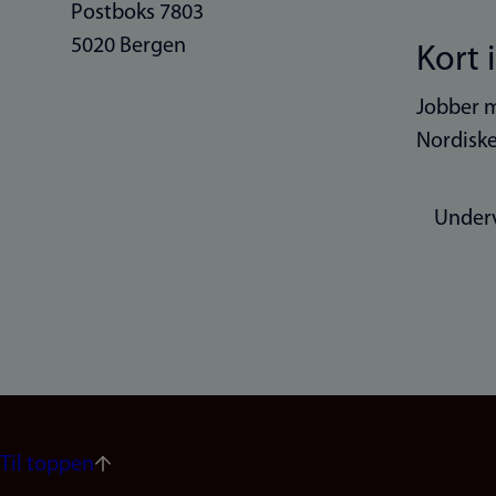
Postboks 7803
5020 Bergen
Kort 
Jobber m
Nordiske
Under
Til toppen