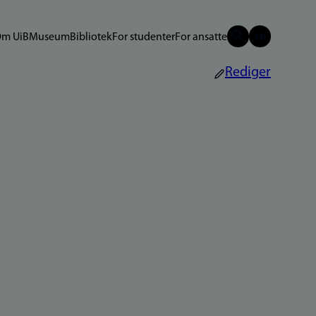
m UiB
Museum
Bibliotek
For studenter
For ansatte
Rediger