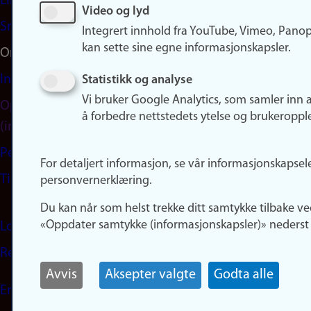
LinkedIn
Video og lyd
Snapchat
Integrert innhold fra YouTube, Vimeo, Pano
kan sette sine egne informasjonskapsler.
Om nettstedet
Informasjonskapsler
Statistikk og analyse
Vi bruker Google Analytics, som samler inn 
Oppdater samtykke
å forbedre nettstedets ytelse og brukeroppl
(informasjonskapsler)
Personvern
For detaljert informasjon, se vår informasjonskapsel
Tilgjengelighetserklæring
personvernerklæring.
Du kan når som helst trekke ditt samtykke tilbake ve
«Oppdater samtykke (informasjonskapsler)» nederst 
Logg inn
Rediger din ansattside
Avvis
Aksepter valgte
Godta alle
English