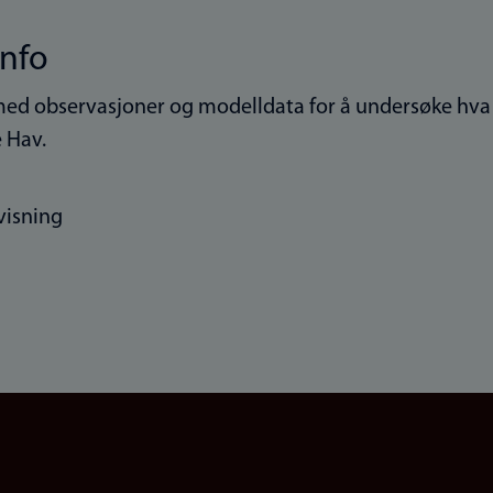
info
ed observasjoner og modelldata for å undersøke hva 
 Hav.
visning