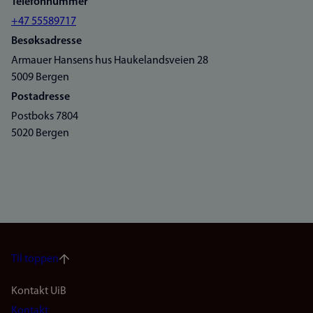
Telefonnummer
+47 55589717
Besøksadresse
Armauer Hansens hus Haukelandsveien 28
5009 Bergen
Postadresse
Postboks 7804
5020 Bergen
Til toppen
Footer
Kontakt UiB
Kontakt