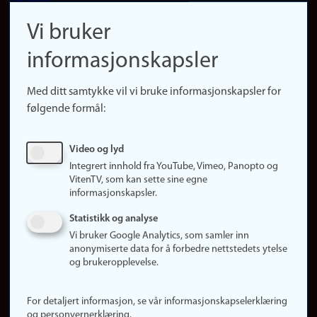
navigation
Finn ansatte
Vi bruker
(no)
Finn forsker
informasjonskapsler
Presse
Snarveier
Med ditt samtykke vil vi bruke informasjonskapsler for
Finn studier
følgende formål:
Ledige stillinger
Sosiale medier
Video og lyd
Facebook
Integrert innhold fra YouTube, Vimeo, Panopto og
Instagram
VitenTV, som kan sette sine egne
informasjonskapsler.
LinkedIn
Snapchat
Statistikk og analyse
Om nettstedet
Vi bruker Google Analytics, som samler inn
anonymiserte data for å forbedre nettstedets ytelse
Informasjonskapsler
og brukeropplevelse.
Oppdater samtykke
(informasjonskapsler)
For detaljert informasjon, se vår informasjonskapselerklæring
Personvern
og personvernerklæring.