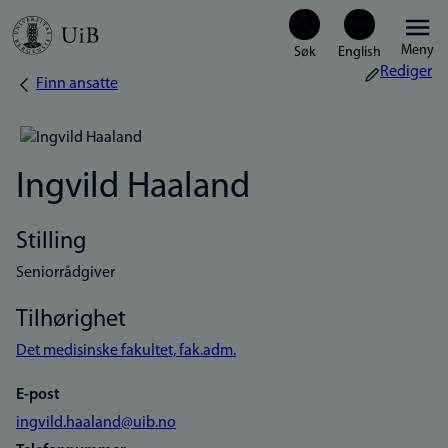
Hopp
Meny
til
Rediger
Finn ansatte
Navigasjonssti
hovedinnhold
Ingvild Haaland
Stilling
Seniorrådgiver
Tilhørighet
Det medisinske fakultet, fak.adm.
E-post
ingvild.haaland@uib.no